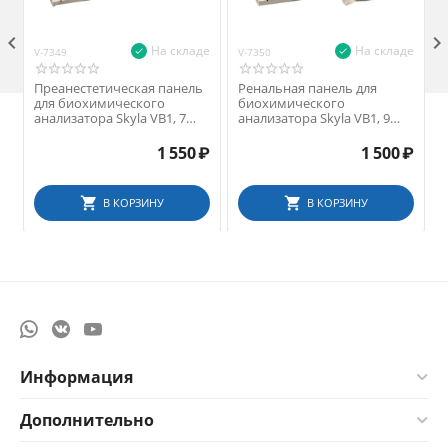

На складе
На складе
V-7349
V-7350
V
Преанестетическая панель
Ренальная панель для
для биохимического
биохимического
анализатора Skyla VB1, 7
анализатора Skyla VB1, 9
параметров
параметров
1 550
₽
1 500
₽
В КОРЗИНУ
В КОРЗИНУ
Информация
Дополнительно