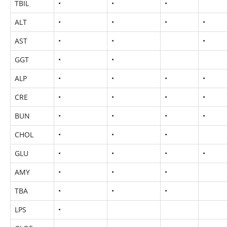
TBIL
•
•
•
ALT
•
•
•
•
AST
•
•
•
GGT
•
•
ALP
•
•
•
•
CRE
•
•
•
•
BUN
•
•
•
•
CHOL
•
•
•
GLU
•
•
•
•
AMY
•
•
•
TBA
•
•
•
LPS
•