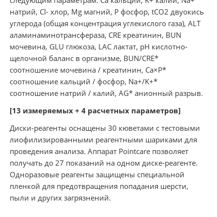
натрий, Cl- хлор, Mg магний, P фосфор, tCO2 двуокись
углерода (общая концентрация углекислого газа), ALT
аламинаминотрансфераза, CRE креатинин, BUN
мочевина, GLU глюкоза, LAC лактат, pH кислотно-
щелочной баланс в организме, BUN/CRE*
соотношение мочевина / креатинин, Ca×P*
соотношение кальций / фосфор, Na+/K+*
соотношение натрий / калий, AG* анионный разрыв.
[13 измеряемых + 4 расчетных параметров]
Диски-реагенты оснащены 30 кюветами с тестовыми
лиофилизированными реагентными шариками для
проведения анализа. Аппарат Pointcare позволяет
получать до 27 показаний на одном диске-реагенте.
Одноразовые реагенты защищены специальной
пленкой для предотвращения попадания шерсти,
пыли и других загрязнений.