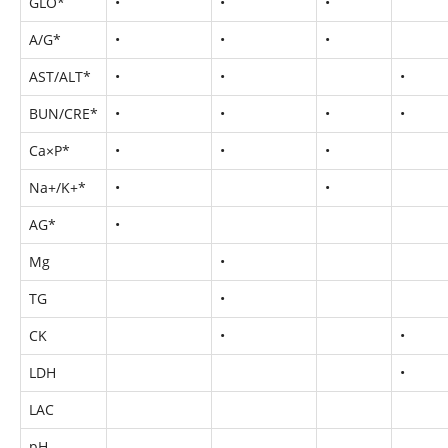
GLO*
•
•
•
A/G*
•
•
•
AST/ALT*
•
•
•
BUN/CRE*
•
•
•
•
Ca×P*
•
•
•
Na+/K+*
•
•
AG*
•
Mg
•
TG
•
CK
•
•
LDH
•
LAC
pH