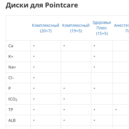
Диски для Pointcare
Здоровье
Комплексный
Комплексный
Анесте
Плюс
(20+7)
(19+5)
П
(15+5)
Ca
•
•
•
K+
•
•
Na+
•
•
Cl–
•
P
•
•
•
tCO
•
•
2
TP
•
•
•
•
ALB
•
•
•