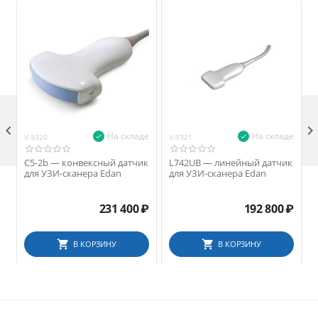

На складе
На складе
V-9320
V-9321
V
C5-2b — конвексный датчик
L742UB — линейный датчик
для УЗИ-сканера Edan
для УЗИ-сканера Edan
231 400
₽
192 800
₽
В КОРЗИНУ
В КОРЗИНУ