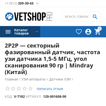
+7 (812)
209-30-65


0
Каталог



товаров
2P2P — секторный
фазированный датчик, частота
узи датчика 1,5-5 МГц, угол
сканирования 90 гр | Mindray
(Китай)
Главная
/
УЗИ-аппараты
/
Датчики УЗИ
/
Написать отзыв
КОД:
V-7182
АРТИКУЛ:
120-001608-00