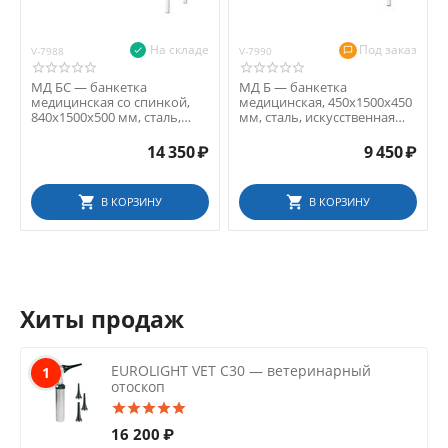
На складе
Под заказ
V-7988
V-7990
МД БС — банкетка
МД Б — банкетка
медицинская со спинкой,
медицинская, 450x1500x450
840x1500x500 мм, сталь,
мм, сталь, искусственная
искусственная кожа, цв...
кожа, цвет слоновая ...
14 350
₽
9 450
₽
В КОРЗИНУ
В КОРЗИНУ
Хиты продаж
EUROLIGHT VET C30 — ветеринарный
1
отоскоп
16 200
₽