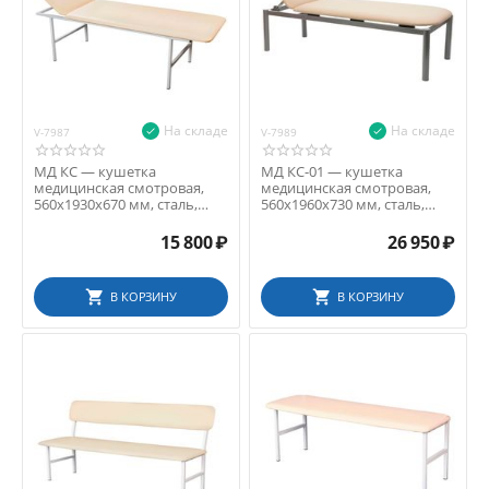
Промет (Россия)
На складе
На складе
V-7987
V-7989
МД КС — кушетка
МД КС-01 — кушетка
медицинская смотровая,
медицинская смотровая,
560x1930x670 мм, сталь,
560x1960x730 мм, сталь,
искусственная кожа, цвет...
искусственная кожа, ц...
15 800
₽
26 950
₽
В КОРЗИНУ
В КОРЗИНУ