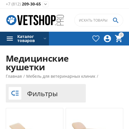
+7 (812)
209-30-65


0
Каталог



товаров
Медицинские
кушетки
Фильтры товаров
Главная
/
Мебель для ветеринарных клиник
/
Цена
Фильтры

₽
–
₽
9450
₽
26950
₽
Производители