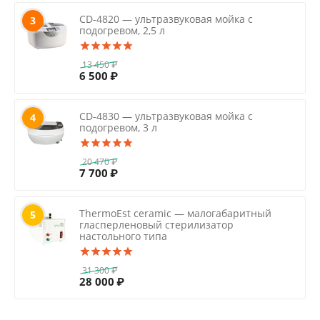
CD-4820 — ультразвуковая мойка с
3
подогревом, 2,5 л
13 450
₽
6 500
₽
CD-4830 — ультразвуковая мойка с
4
подогревом, 3 л
20 470
₽
7 700
₽
ThermoEst ceramic — малогабаритный
5
гласперленовый стерилизатор
настольного типа
31 300
₽
28 000
₽