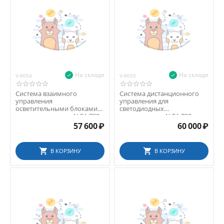
ALFA (Россия)
KaWe (Германия)
На складе
На складе
V-8054
V-8055
Система взаимного
Система дистанционного
управления
управления для
осветительными блоками
светодиодных
для светильников ALFA 720
светильников ALFA 720
LED
57 600
₽
60 000
₽
В КОРЗИНУ
В КОРЗИНУ