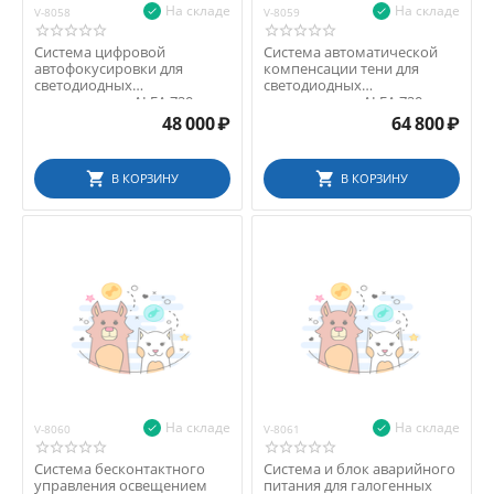
На складе
На складе
V-8058
V-8059
Система цифровой
Система автоматической
автофокусировки для
компенсации тени для
светодиодных
светодиодных
светильников ALFA 720
светильников ALFA 720
48 000
₽
64 800
₽
В КОРЗИНУ
В КОРЗИНУ
На складе
На складе
V-8060
V-8061
Система бесконтактного
Система и блок аварийного
управления освещением
питания для галогенных