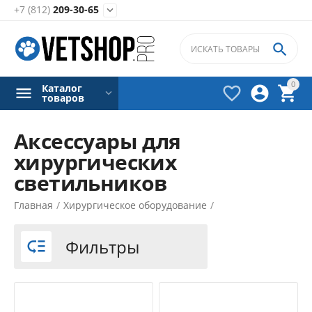
+7 (812)
209-30-65


0
Каталог



товаров
Аксессуары для
хирургических
Фильтры товаров
светильников
Цена
Главная
/
Хирургическое оборудование
/
₽
–
₽
Хирургические светильники
/
Фильтры

2800
₽
360000
₽
Производители