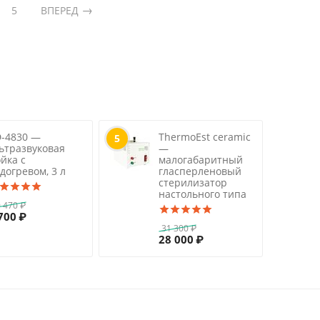
5
ВПЕРЕД
-4830 —
ThermoEst ceramic
5
ьтразвуковая
—
йка с
малогабаритный
догревом, 3 л
гласперленовый
стерилизатор
настольного типа
 470
₽
700
₽
31 300
₽
28 000
₽