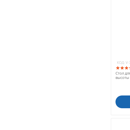
КОД:
V-
Стол дл
высоты 