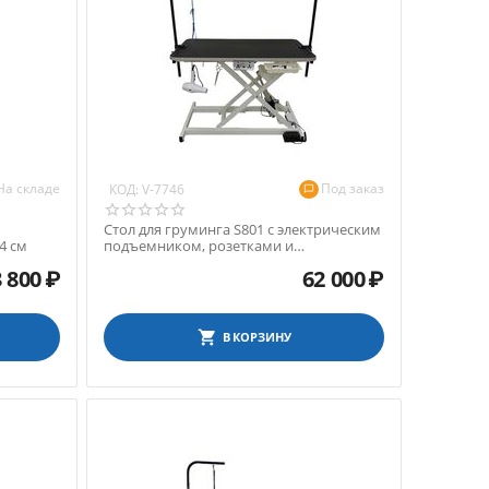
На складе
Под заказ
КОД:
V-7746
Стол для груминга S801 с электрическим
4 см
подъемником, розетками и
органайзером, 120х60х40...
 800
₽
62 000
₽
В КОРЗИНУ