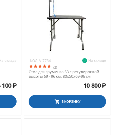
На складе
На складе
КОД:
V-7734
(2)
Стол для груминга S3 с регулировкой
высоты 69 - 96 см, 80х50х69-96 см
 100
₽
10 800
₽
В КОРЗИНУ