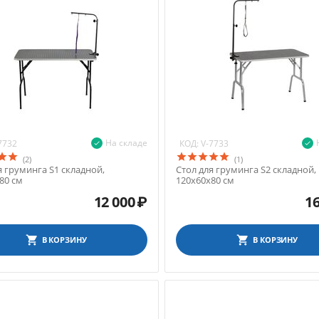
На складе
КОД:
7732
V-7733
(2)
(1)
я груминга S1 складной,
Стол для груминга S2 складной,
80 см
120х60х80 см
12 000
₽
16
В КОРЗИНУ
В КОРЗИНУ