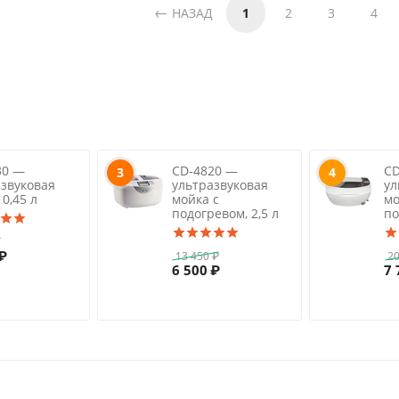
НАЗАД
1
2
3
4
30 —
CD-4820 —
CD
3
4
азвуковая
ультразвуковая
ул
 0,45 л
мойка с
мо
подогревом, 2,5 л
по
₽
₽
13 450
₽
20
6 500
₽
7 