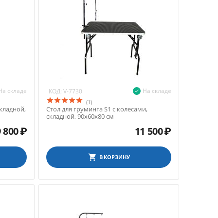
На складе
На складе
КОД:
V-7730
(1)
кладной,
Стол для груминга S1 с колесами,
складной, 90х60х80 см
9 800
₽
11 500
₽
В КОРЗИНУ