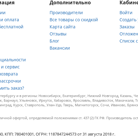
мация
Дополнительно
Кабине
нии
Производители
Войти
 и оплата
Все товары со скидкой
Создать
бесплатной
Карта сайта
Заказы
Отзывы
Отложен
ы
Блог
Список 
Вакансии
а
нциальности
 и сервис
возврата
рассрочки
мить заказ?
ербургу и в регионы: Новосибирск, Екатеринбург, Нижний Новгород, Казань, Чел
к, Барнаул, Ульяновск, Иркутск, Хабаровск, Ярославль, Владивосток, Махачкала, 
инград, Курск, Ставрополь, Улан-Удэ, Тверь, Магнитогорск, Сочи, Иваново, Брян
личной офертой, определяемой положениями ст. 437 (2) ГК РФ. Производитель ос
.
КПП: 780401001, ОГРН: 1187847244573 от 31 августа 2018 г.