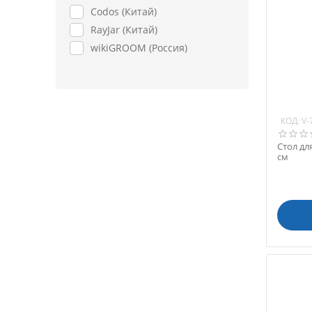
Codos (Китай)
RayJar (Китай)
wikiGROOM (Россия)
КОД:
V-
Стол дл
см