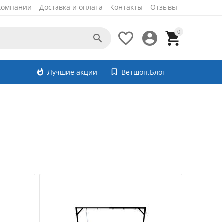
компании
Доставка и оплата
Контакты
Отзывы
0




whatshot
Лучшие акции
bookmark_border
Ветшоп.Блог