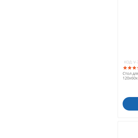
КОД:
V-
Стол дл
120х60х