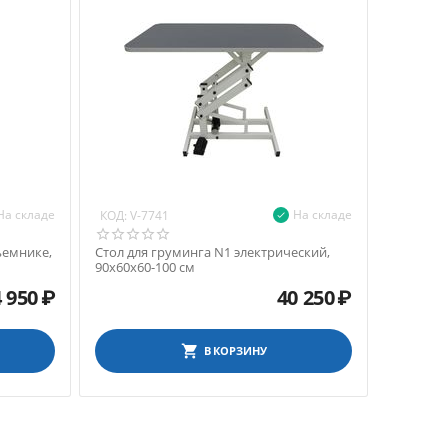
На складе
На складе
КОД:
V-7741
ъемнике,
Стол для груминга N1 электрический,
90х60х60-100 см
 950
₽
40 250
₽
В КОРЗИНУ