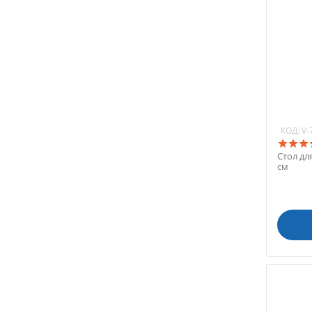
КОД:
V-
Стол дл
см