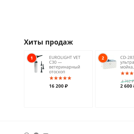
Хиты продаж
EUROLIGHT VET
CD-28
1
2
C30 —
ультр
ветеринарный
мойка,
отоскоп
4 762
16 200
₽
2 600