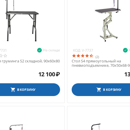
На складе
КОД:
7731
V-7737
(2)
я груминга S2 складной, 90х60х80
Стол S4 прямоугольный на
пневмоподъемнике, 70х50х68-9
12 100
₽
13
В КОРЗИНУ
В КОРЗИНУ