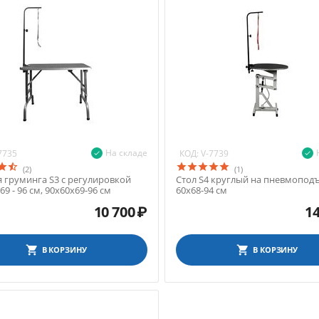
На складе
КОД:
7735
V-7739
(2)
(1)
я груминга S3 с регулировкой
Стол S4 круглый на пневмопод
69 - 96 см, 90х60х69-96 см
60х68-94 см
10 700
₽
14
В КОРЗИНУ
В КОРЗИНУ