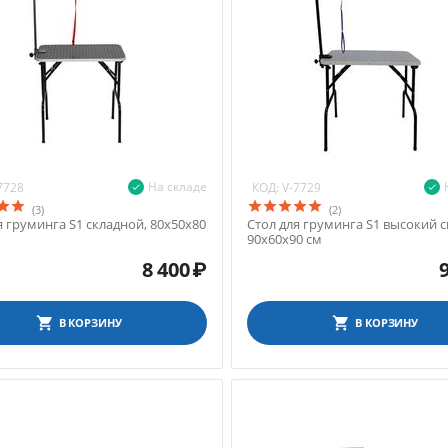
На складе
КОД:
7728
V-7729
(3)
(2)
я груминга S1 складной, 80х50х80
Стол для груминга S1 высокий с
90х60х90 см
8 400
₽
В КОРЗИНУ
В КОРЗИНУ