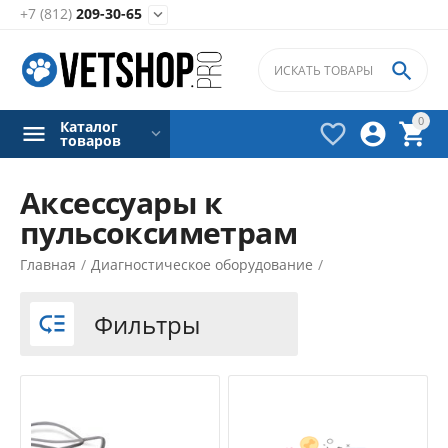
+7 (812)
209-30-65


0
Каталог



товаров
Аксессуары к
пульсоксиметрам
Фильтры товаров
Главная
/
Диагностическое оборудование
/
Цена
Пульсоксиметры
/
Фильтры

₽
–
₽
11500
₽
17900
₽
Производители