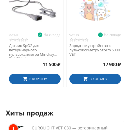
Dixion (Россия)
Mindray (Китай)
На складе
На складе
V-9342
V-7419
Датчик SpO2 для
Зарядное устройство к
ветеринарного
пульсоксиметру Storm 5000
пульсоксиметра Mindray
VET
PM-60 Vet
11 500
₽
17 900
₽
В КОРЗИНУ
В КОРЗИНУ
Хиты продаж
EUROLIGHT VET C30 — ветеринарный
1