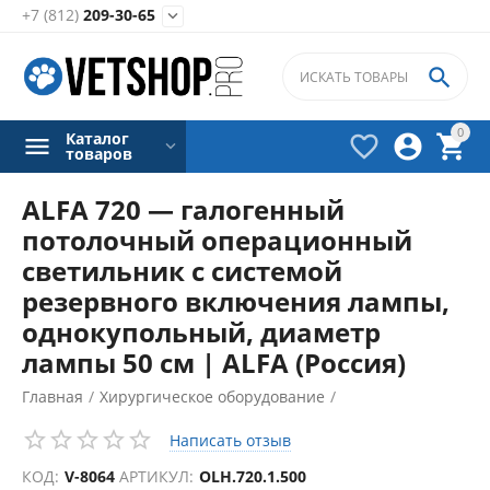
+7 (812)
209-30-65


0
Каталог



товаров
ALFA 720 — галогенный
потолочный операционный
светильник с системой
резервного включения лампы,
однокупольный, диаметр
лампы 50 см | ALFA (Россия)
Главная
/
Хирургическое оборудование
/
СКИДКА
Хирургические светильники
/
Написать отзыв
4%
КОД:
V-8064
АРТИКУЛ:
OLH.720.1.500