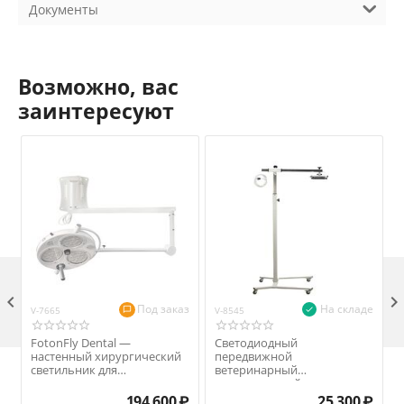
Документы
Возможно, вас
заинтересуют

Под заказ
На складе
V-7665
V-8545
V
FotonFly Dental —
Светодиодный
настенный хирургический
передвижной
светильник для
ветеринарный
ветеринарии
хирургический светильник
с регулировкой наклона и
194 600
₽
25 300
₽