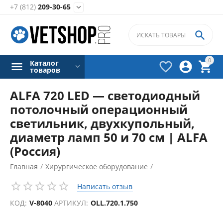
+7 (812)
209-30-65


0
Каталог



товаров
ALFA 720 LED — светодиодный
потолочный операционный
светильник, двухкупольный,
диаметр ламп 50 и 70 см | ALFA
(Россия)
Главная
/
Хирургическое оборудование
/
Хирургические светильники
/
Написать отзыв
КОД:
V-8040
АРТИКУЛ:
OLL.720.1.750