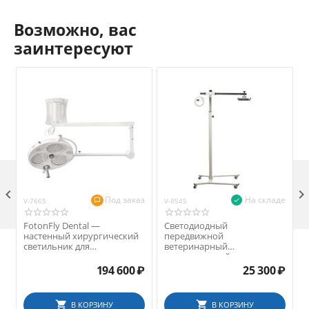
Возможно, вас
заинтересуют

Под заказ
На складе
V-7665
V-8545
V
FotonFly Dental —
Светодиодный
настенный хирургический
передвижной
светильник для
ветеринарный
ветеринарии
хирургический светильник
с регулировкой наклона и
194 600
₽
25 300
₽
высоты, 164-200 см
В КОРЗИНУ
В КОРЗИНУ