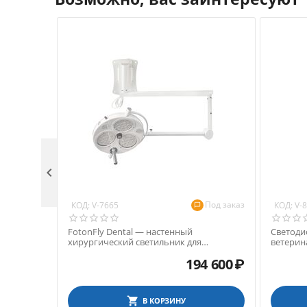

Под заказ
КОД:
КОД:
V-7665
V-
FotonFly Dental — настенный
Светоди
хирургический светильник для
ветерин
ветеринарии
светиль
194 600
₽
высоты, 
В КОРЗИНУ