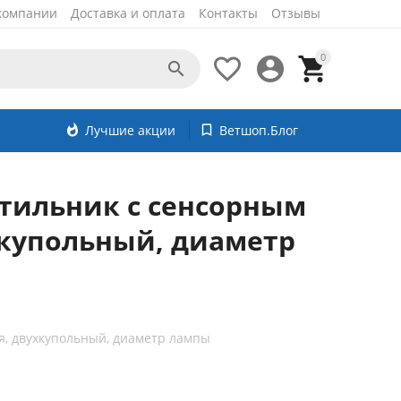
компании
Доставка и оплата
Контакты
Отзывы
0




whatshot
Лучшие акции
bookmark_border
Ветшоп.Блог
тильник с сенсорным
хкупольный, диаметр
я, двухкупольный, диаметр лампы