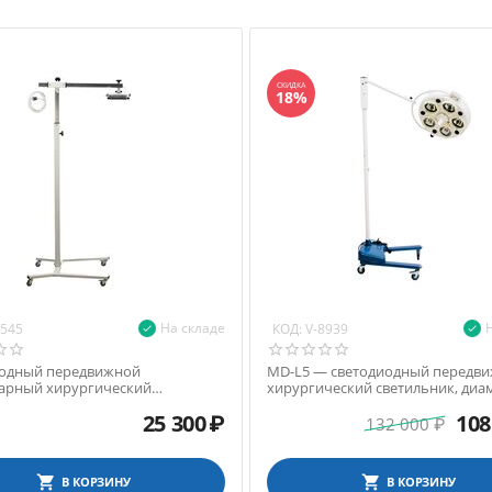
СКИДКА
18%
На складе
КОД:
8545
V-8939
одный передвижной
MD-L5 — светодиодный передв
арный хирургический
хирургический светильник, диа
ник с регулировкой наклона и
лампы 50 см
25 300
₽
108
164-200 см
132 000
₽
В КОРЗИНУ
В КОРЗИНУ