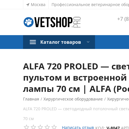
Москва
Профессиональное ветеринарное обо
+7 (8
Каталог товаров
ALFA 720 PROLED — св
пультом и встроенной
лампы 70 см | ALFA (Ро
Главная
/
Хирургическое оборудование
/
Хирургиче
ALFA 720 PROLED — светодиодный потолочный свети
70 см
Написать отзыв
КОД:
V-8047
АРТ