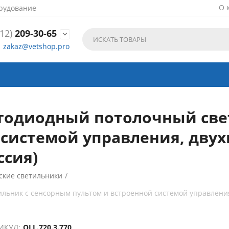
О 
рудование
12)
209-30-65

zakaz@vetshop.pro
етодиодный потолочный све
 системой управления, дву
ссия)
ские светильники
/
льник с сенсорным пультом и встроенной системой управлени
ИКУЛ:
OLL.720.3.770