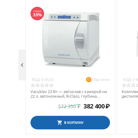
СКИДКА
33%

Под заказ
КОД:
КОД:
V-4520
V-
Vacuklav 23 B+ — автоклав с камерой на
Комплект
22 л, автономный, B-Class, глубина
дистилля
камеры 45 см
запечат
382 400
₽
572 350
₽
В КОРЗИНУ