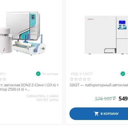
На складе
КОД:
9911
V-10477
: автоклав SONZ Z-Clave I (23 л) +
3262T — лабораторный автоклав,
тор Z500 (4 л) +
ывающее устройство SEAL F300A
Свяжитесь с нами
549
576 500
₽
насчёт цены
В КОРЗИНУ