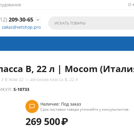
О 
рудование
12)
209-30-65

zakaz@vetshop.pro
асса B, 22 л | Mocom (Итали
ы
/
B Now 22 — автоклав класса B, 22 л
ИКУЛ:
S-10733
Наличие:
Под заказ
Срок поставки товара уточняйте у консультантов.
269 500
₽