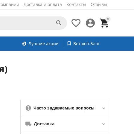
компании
Доставка и оплата
Контакты
Отзывы
0




whatshot
Лучшие акции
bookmark_border
Ветшоп.Блог
я)
Часто задаваемые вопросы
Доставка