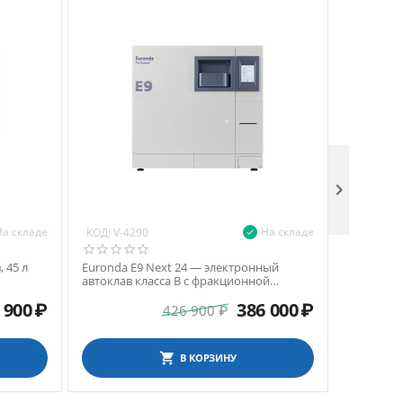

На складе
На складе
КОД:
КОД:
V-4290
V-42
 45 л
Euronda E9 Next 24 — электронный
Euronda 
автоклав класса B с фракционной
автоклав 
сушкой, 24 л
сушкой, 1
 900
₽
386 000
₽
426 900
₽
В КОРЗИНУ