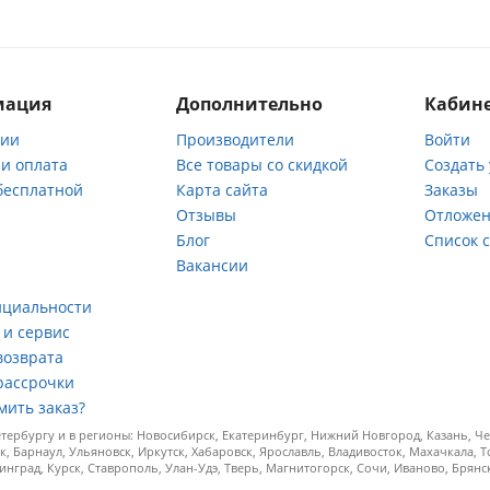
мация
Дополнительно
Кабине
нии
Производители
Войти
 и оплата
Все товары со скидкой
Создать
бесплатной
Карта сайта
Заказы
Отзывы
Отложен
ы
Блог
Список 
Вакансии
а
нциальности
 и сервис
возврата
рассрочки
мить заказ?
ербургу и в регионы: Новосибирск, Екатеринбург, Нижний Новгород, Казань, Чел
к, Барнаул, Ульяновск, Иркутск, Хабаровск, Ярославль, Владивосток, Махачкала, 
инград, Курск, Ставрополь, Улан-Удэ, Тверь, Магнитогорск, Сочи, Иваново, Брян