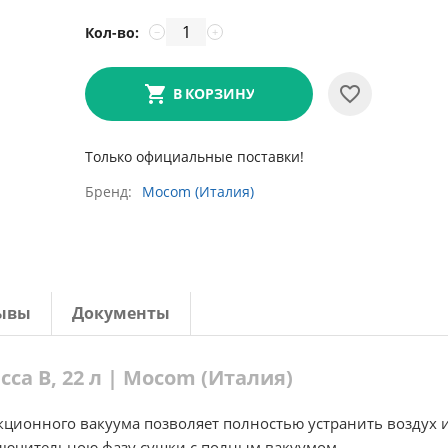
Кол-во:
−
+
В КОРЗИНУ
Только официальные поставки!
Бренд
Mocom (Италия)
ывы
Документы
сса B, 22 л | Mocom (Италия)
ционного вакуума позволяет полностью устранить воздух 
ключительною фазу сушки с полным вакуумом.