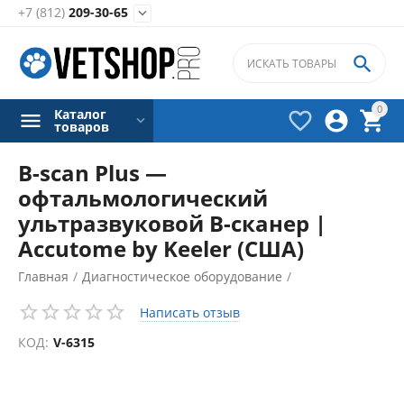
+7 (812)
209-30-65


0
Каталог



товаров
B-scan Plus —
офтальмологический
ультразвуковой B-сканер |
Accutome by Keeler (США)
Главная
/
Диагностическое оборудование
/
Ультразвуковое оборудование
/
Написать отзыв
КОД:
V-6315