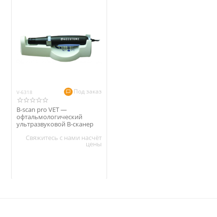
Под заказ
V-6318
B-scan pro VET —
офтальмологический
ультразвуковой B-сканер
Свяжитесь с нами насчёт
цены