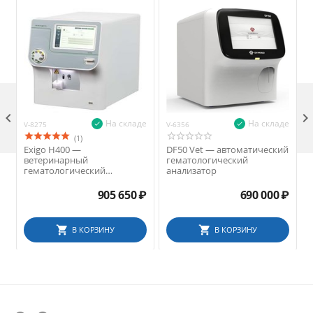

На складе
На складе
V-8275
V-6356
V
(1)
Exigo H400 —
DF50 Vet — автоматический
ветеринарный
гематологический
гематологический
анализатор
анализатор
905 650
₽
690 000
₽
В КОРЗИНУ
В КОРЗИНУ