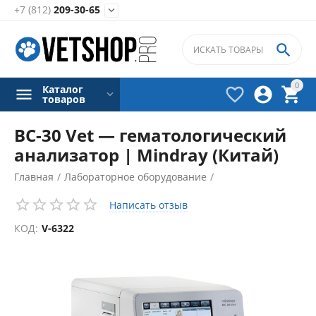
+7 (812)
209-30-65


0
Каталог



товаров
BC-30 Vet — гематологический
анализатор | Mindray (Китай)
Главная
/
Лабораторное оборудование
/
Гематологические анализаторы
/
Написать отзыв
КОД:
V-6322