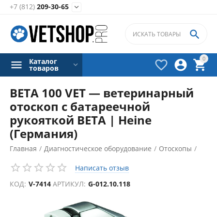
+7 (812)
209-30-65


0
Каталог



товаров
BETA 100 VET — ветеринарный
отоскоп c батареечной
рукояткой BETA | Heine
(Германия)
Главная
/
Диагностическое оборудование
/
Отоскопы
/
Написать отзыв
КОД:
V-7414
АРТИКУЛ:
G-012.10.118