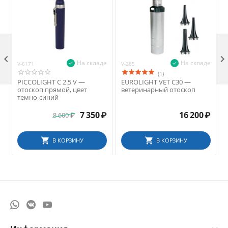

На складе
На складе
V-6171
V-285
V
(1)
PICCOLIGHT C 2.5 V —
EUROLIGHT VET C30 —
отоскоп прямой, цвет
ветеринарный отоскоп
темно-синий
7 350
₽
16 200
₽
8 600
₽
В КОРЗИНУ
В КОРЗИНУ