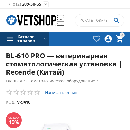
+7 (812)
209-30-65


0
Каталог



товаров
BL-610 PRO — ветеринарная
стоматологическая установка |
Recende (Китай)
Главная
/
Стоматологическое оборудование
/
Стоматологические установки
/
Написать отзыв
СКИДКА
19%
КОД:
V-9410