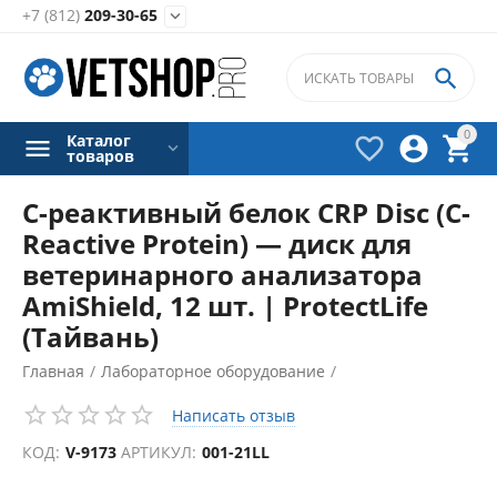
+7 (812)
209-30-65


0
Каталог



товаров
C-реактивный белок CRP Disc (C-
Reactive Protein) — диск для
ветеринарного анализатора
AmiShield, 12 шт. | ProtectLife
(Тайвань)
Главная
/
Лабораторное оборудование
/
Биохимические анализаторы
/
Написать отзыв
Аксессуары для биохимических анализаторов
/
КОД:
V-9173
АРТИКУЛ:
001-21LL