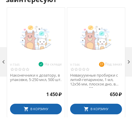

На складе
Под заказ
V-7345
V-7346
V
Наконечники к дозатору, в
Невакуумные пробирки с
упаковке, 5-250 мкл, 500 шт.
литий-гепарином, 1 мл,
12х56 мм, плоское дно, в
упаковке, 50 шт.
1 450
₽
650
₽
В КОРЗИНУ
В КОРЗИНУ