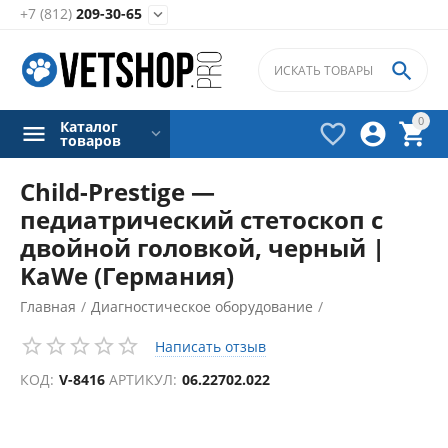
+7 (812)
209-30-65


0
Каталог



товаров
Child-Prestige —
педиатрический стетоскоп с
двойной головкой, черный |
KaWe (Германия)
Главная
/
Диагностическое оборудование
/
Фонендоскопы
/
Написать отзыв
КОД:
V-8416
АРТИКУЛ:
06.22702.022