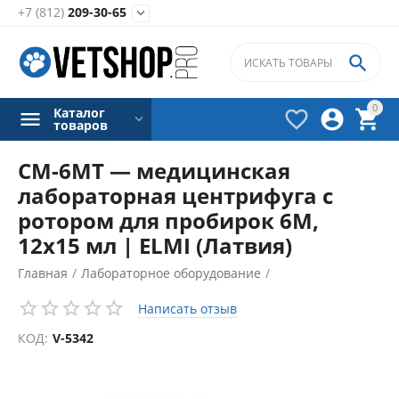
+7 (812)
209-30-65


0
Каталог



товаров
CM-6MT — медицинская
лабораторная центрифуга с
ротором для пробирок 6М,
12х15 мл | ELMI (Латвия)
Главная
/
Лабораторное оборудование
/
Центрифуги лабораторные
/
Написать отзыв
КОД:
V-5342