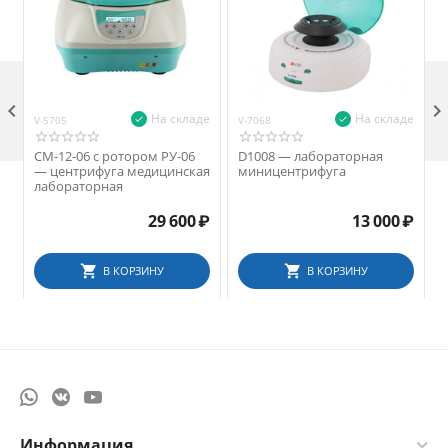

На складе
На складе
V-5705
V-7068
V
СМ-12-06 с ротором РУ-06
D1008 — лабораторная
— центрифуга медицинская
миницентрифуга
лабораторная
29 600
₽
13 000
₽
В КОРЗИНУ
В КОРЗИНУ
Информация