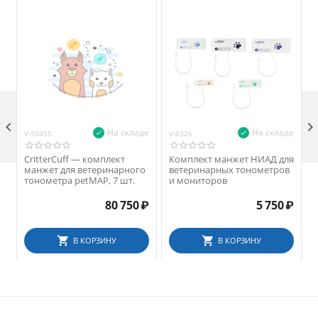

На складе
На складе
V-10455
V-6326
V
CritterCuff — комплект
Комплект манжет НИАД для
манжет для ветеринарного
ветеринарных тонометров
тонометра petMAP, 7 шт.
и мониторов
80 750
₽
5 750
₽
В КОРЗИНУ
В КОРЗИНУ