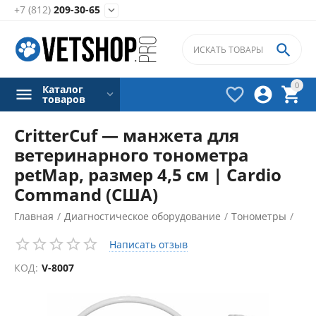
+7 (812)
209-30-65


0
Каталог



товаров
CritterCuf — манжета для
ветеринарного тонометра
petMap, размер 4,5 см | Cardio
Command (США)
Главная
/
Диагностическое оборудование
/
Тонометры
/
Аксессуары для тонометров
/
Написать отзыв
КОД:
V-8007