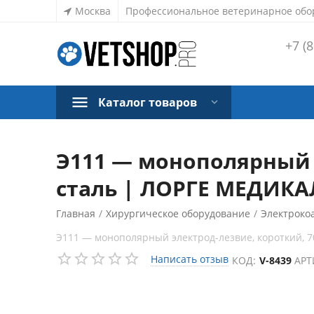
Москва
Профессиональное ветеринарное обо
+7 (8
Каталог товаров
Э111 — монополярный 
сталь | ЛОРГЕ МЕДИКАЛ
Главная
/
Хирургическое оборудование
/
Электроко
Э111 — монополярный электрод-лезвие, короткий, 
Написать отзыв
КОД:
V-8439
АРТ