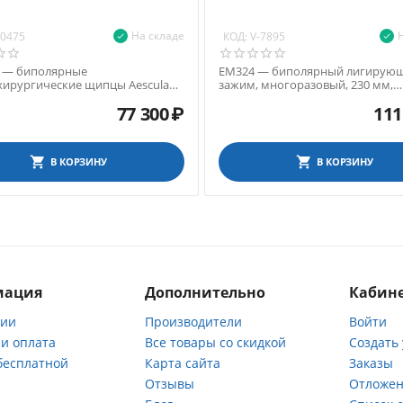
На складе
КОД:
10475
V-7895
 — биполярные
ЕМ324 — биполярный лигирую
хирургические щипцы Aesculap
зажим, многоразовый, 230 мм,
 диаметр 5 мм, длина 360 мм
пластиковые защелки, керамич
77 300
₽
111
ограничители
В КОРЗИНУ
В КОРЗИНУ
мация
Дополнительно
Кабине
нии
Производители
Войти
 и оплата
Все товары со скидкой
Создать
бесплатной
Карта сайта
Заказы
Отзывы
Отложен
ы