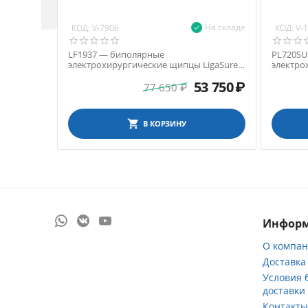
На складе
КОД:
КОД:
V-7906
V-
LF1937 — биполярные
PL720SU
электрохирургические щипцы LigaSure с
электро
нанопокрытием, бранши типа Maryland,
Caiman,
53 750
₽
370 мм
77 650
₽
В КОРЗИНУ
Инфор
О компа
Доставка
Условия 
доставки
Контакт