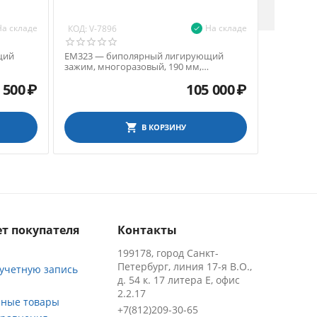
На складе
На складе
КОД:
КОД:
V-7896
V-79
щий
ЕМ323 — биполярный лигирующий
LF1037 —
зажим, многоразовый, 190 мм,
электрох
еские
пластиковые защелки, керамические
нанопокр
 500
₽
105 000
₽
ограничители
бранши, 
В КОРЗИНУ
т покупателя
Контакты
199178, город Санкт-
Петербург, линия 17-я В.О.,
 учетную запись
д. 54 к. 17 литера Е, офис
2.2.17
ные товары
+7(812)209-30-65