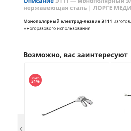
Описание
Э111 — монополярный эл
нержавеющая сталь | ЛОРГЕ МЕДИ
Монополярный электрод-лезвие Э111
изготов
многоразового использования.
Возможно, вас заинтересуют
СКИДКА
31%
