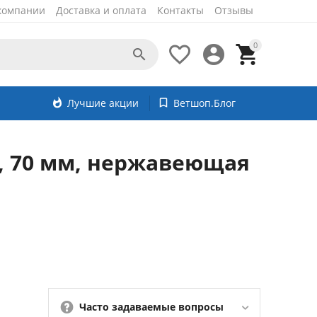
компании
Доставка и оплата
Контакты
Отзывы
0




whatshot
Лучшие акции
bookmark_border
Ветшоп.Блог
, 70 мм, нержавеющая
Часто задаваемые вопросы