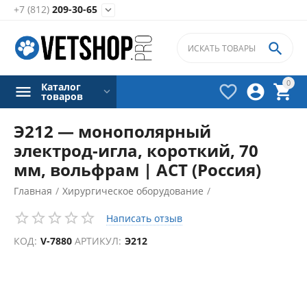
+7 (812)
209-30-65


0
Каталог



товаров
Э212 — монополярный
электрод-игла, короткий, 70
мм, вольфрам | АСТ (Россия)
Главная
/
Хирургическое оборудование
/
Электрокоагуляторы
/
Написать отзыв
Аксессуары для электрокоагуляторов
/
КОД:
V-7880
АРТИКУЛ:
Э212