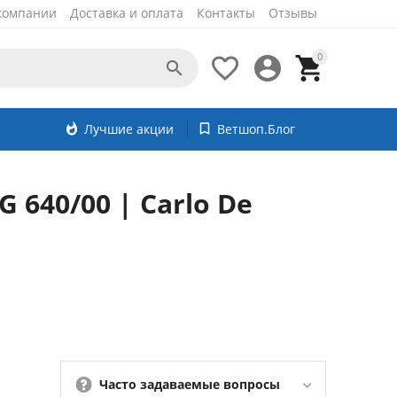
компании
Доставка и оплата
Контакты
Отзывы
0




whatshot
Лучшие акции
bookmark_border
Ветшоп.Блог
 640/00 | Carlo De
Часто задаваемые вопросы