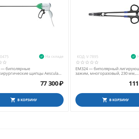
На складе
КОД:
10475
V-7895
 — биполярные
ЕМ324 — биполярный лигирую
хирургические щипцы Aesculap
зажим, многоразовый, 230 мм,
 диаметр 5 мм, длина 360 мм
пластиковые защелки, керамич
77 300
₽
111
ограничители
В КОРЗИНУ
В КОРЗИНУ