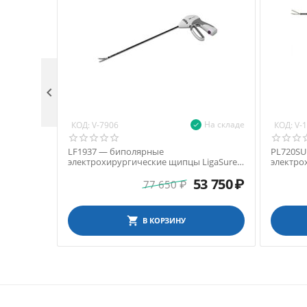

На складе
КОД:
КОД:
V-7906
V-
LF1937 — биполярные
PL720SU
электрохирургические щипцы LigaSure с
электро
нанопокрытием, бранши типа Maryland,
Caiman,
53 750
₽
370 мм
77 650
₽
В КОРЗИНУ