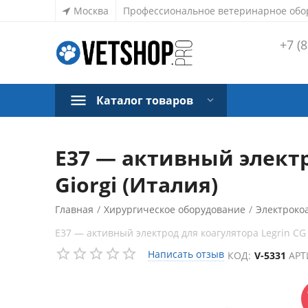
Москва
Профессиональное ветеринарное обо
+7 (8
Каталог товаров
E37 — активный электро
Giorgi (Италия)
Главная
/
Хирургическое оборудование
/
Электроко
E37 — активный электрод для коагулятора Legrin CG
СКИДКА
7%
Написать отзыв
КОД:
V-5331
АРТ