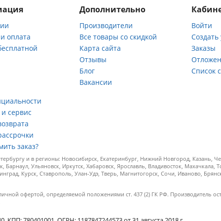
мация
Дополнительно
Кабине
нии
Производители
Войти
 и оплата
Все товары со скидкой
Создать
бесплатной
Карта сайта
Заказы
Отзывы
Отложен
ы
Блог
Список 
Вакансии
а
нциальности
 и сервис
возврата
рассрочки
мить заказ?
ербургу и в регионы: Новосибирск, Екатеринбург, Нижний Новгород, Казань, Чел
к, Барнаул, Ульяновск, Иркутск, Хабаровск, Ярославль, Владивосток, Махачкала, 
инград, Курск, Ставрополь, Улан-Удэ, Тверь, Магнитогорск, Сочи, Иваново, Брян
личной офертой, определяемой положениями ст. 437 (2) ГК РФ. Производитель ос
.
КПП: 780401001, ОГРН: 1187847244573 от 31 августа 2018 г.