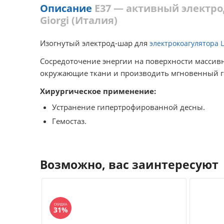
Описание
E37 — активный электрод 
Giorgi (Италия)
Изогнутый электрод-шар для
электрокоагулятора L
Сосредоточение энергии на поверхности массивн
окружающие ткани и производить мгновенный г
Хирургическое применение:
Устранение гипертрофированной десны.
Гемостаз.
Возможно, вас заинтересуют
СКИДКА
31%