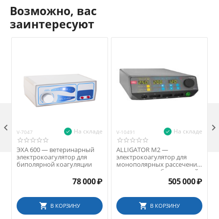
Возможно, вас
заинтересуют

На складе
На складе
V-7047
V-10491
V
ЭХА 600 — ветеринарный
ALLIGATOR M2 —
электрокоагулятор для
электрокоагулятор для
биполярной коагуляции
монополярных рассечений
и коагуляции, биполярной
коагуляции, биполярного
78 000
₽
505 000
₽
лигирования
В КОРЗИНУ
В КОРЗИНУ