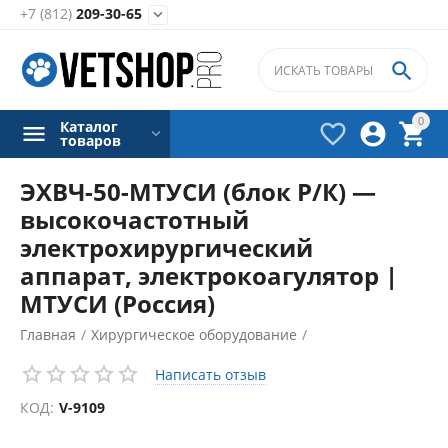
+7 (812)
209-30-65


0
Каталог



товаров
ЭХВЧ-50-МТУСИ (блок Р/К) —
высокочастотный
электрохирургический
аппарат, электрокоагулятор |
МТУСИ (Россия)
Главная
/
Хирургическое оборудование
/
Электрокоагуляторы
/
Написать отзыв
КОД:
V-9109