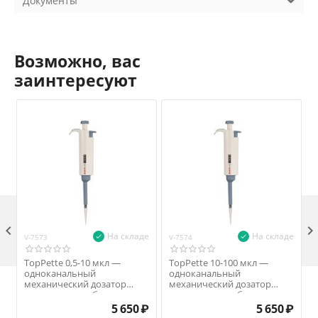
Документы
Возможно, вас
заинтересуют

На складе
На складе
V-7573
V-7574
V
TopPette 0,5-10 мкл —
TopPette 10-100 мкл —
одноканальный
одноканальный
механический дозатор
механический дозатор
переменного объема
переменного объема
5 650
₽
5 650
₽