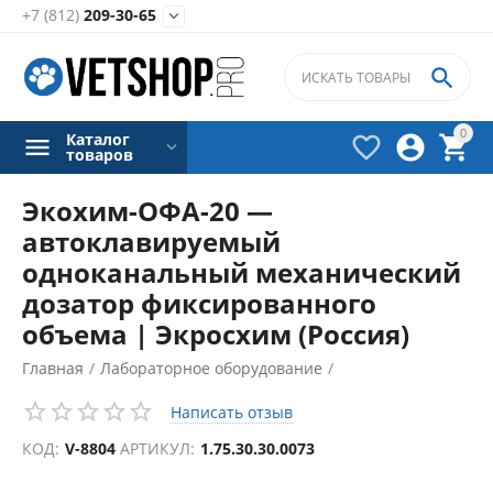
+7 (812)
209-30-65


0
Каталог



товаров
Экохим-ОФА-20 —
автоклавируемый
одноканальный механический
дозатор фиксированного
объема | Экросхим (Россия)
Главная
/
Лабораторное оборудование
/
Дозаторы лабораторные
/
Написать отзыв
КОД:
V-8804
АРТИКУЛ:
1.75.30.30.0073