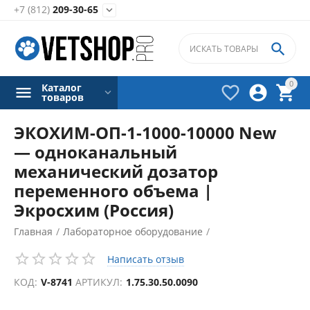
+7 (812)
209-30-65


0
Каталог



товаров
ЭКОХИМ-ОП-1-1000-10000 New
— одноканальный
механический дозатор
переменного объема |
Экросхим (Россия)
Главная
/
Лабораторное оборудование
/
Дозаторы лабораторные
/
Написать отзыв
КОД:
V-8741
АРТИКУЛ:
1.75.30.50.0090