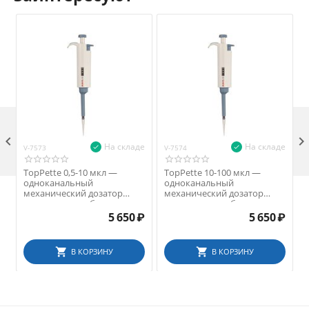

На складе
На складе
V-7573
V-7574
V
TopPette 0,5-10 мкл —
TopPette 10-100 мкл —
одноканальный
одноканальный
механический дозатор
механический дозатор
переменного объема
переменного объема
5 650
₽
5 650
₽
В КОРЗИНУ
В КОРЗИНУ