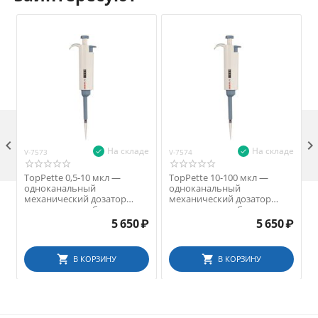

На складе
На складе
V-7573
V-7574
V
TopPette 0,5-10 мкл —
TopPette 10-100 мкл —
одноканальный
одноканальный
механический дозатор
механический дозатор
переменного объема
переменного объема
5 650
₽
5 650
₽
В КОРЗИНУ
В КОРЗИНУ