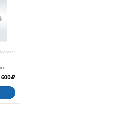
Под заказ
р с
 600
₽