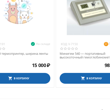
На складе
КОД:
9191
V-7150
 термопринтер, ширина ленты
Минигем 540 — портативный
высокоточный гемоглобиномет
функцией автокалибровки
15 000
₽
98
В КОРЗИНУ
В КОРЗИНУ