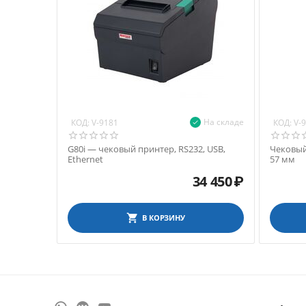
На складе
КОД:
КОД:
V-9181
V-
G80i — чековый принтер, RS232, USB,
Чековый
Ethernet
57 мм
34 450
₽
В КОРЗИНУ