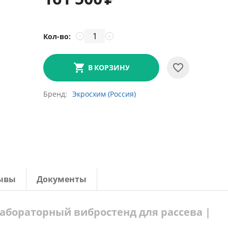
Кол-во:
−
+
В КОРЗИНУ
Бренд
Экросхим (Россия)
ывы
Документы
лабораторный вибростенд для рассева |