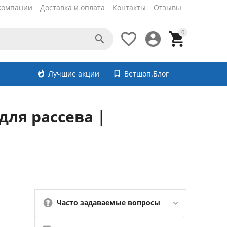
компании
Доставка и оплата
Контакты
Отзывы
0




whatshot
Лучшие акции
bookmark_border
Ветшоп.Блог
для рассева |
Часто задаваемые вопросы