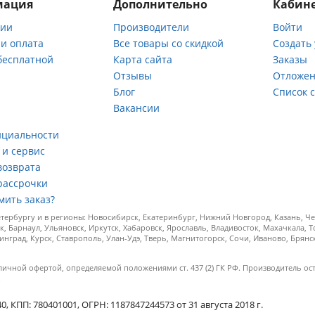
мация
Дополнительно
Кабине
нии
Производители
Войти
 и оплата
Все товары со скидкой
Создать
бесплатной
Карта сайта
Заказы
Отзывы
Отложен
ы
Блог
Список 
Вакансии
а
нциальности
 и сервис
возврата
рассрочки
мить заказ?
ербургу и в регионы: Новосибирск, Екатеринбург, Нижний Новгород, Казань, Чел
к, Барнаул, Ульяновск, Иркутск, Хабаровск, Ярославль, Владивосток, Махачкала, 
инград, Курск, Ставрополь, Улан-Удэ, Тверь, Магнитогорск, Сочи, Иваново, Брян
личной офертой, определяемой положениями ст. 437 (2) ГК РФ. Производитель ос
.
КПП: 780401001, ОГРН: 1187847244573 от 31 августа 2018 г.