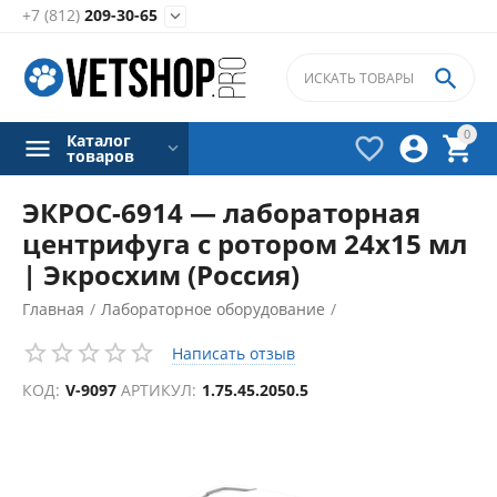
+7 (812)
209-30-65


0
Каталог



товаров
ЭКРОС-6914 — лабораторная
центрифуга с ротором 24х15 мл
| Экросхим (Россия)
Главная
/
Лабораторное оборудование
/
Центрифуги лабораторные
/
Написать отзыв
КОД:
V-9097
АРТИКУЛ:
1.75.45.2050.5