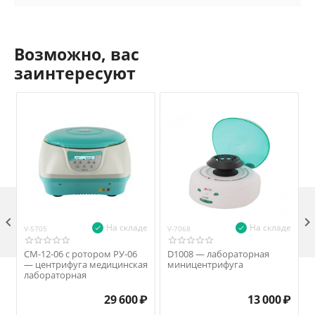
Возможно, вас
заинтересуют

На складе
На складе
V-5705
V-7068
V
СМ-12-06 с ротором РУ-06
D1008 — лабораторная
— центрифуга медицинская
миницентрифуга
лабораторная
29 600
₽
13 000
₽