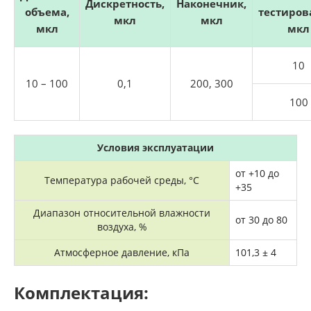
Дискретность,
Наконечник,
объема,
тестиров
мкл
мкл
мкл
мкл
10
10 – 100
0,1
200, 300
100
Условия эксплуатации
от +10 до
Температура рабочей среды, °C
+35
Диапазон относительной влажности
от 30 до 80
воздуха, %
Атмосферное давление, кПа
101,3 ± 4
Комплектация: