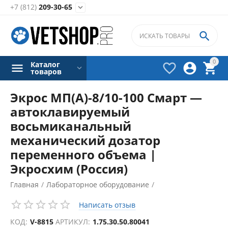
+7 (812)
209-30-65


0
Каталог



товаров
Экрос МП(А)-8/10-100 Смарт —
автоклавируемый
восьмиканальный
механический дозатор
переменного объема |
Экросхим (Россия)
Главная
/
Лабораторное оборудование
/
Дозаторы лабораторные
/
Написать отзыв
КОД:
V-8815
АРТИКУЛ:
1.75.30.50.80041