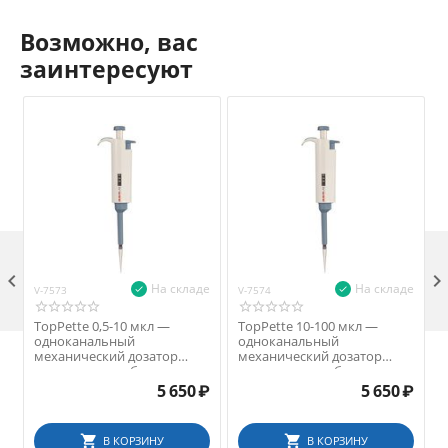
Возможно, вас
заинтересуют

На складе
На складе
V-7573
V-7574
V
TopPette 0,5-10 мкл —
TopPette 10-100 мкл —
одноканальный
одноканальный
механический дозатор
механический дозатор
переменного объема
переменного объема
5 650
₽
5 650
₽
В КОРЗИНУ
В КОРЗИНУ