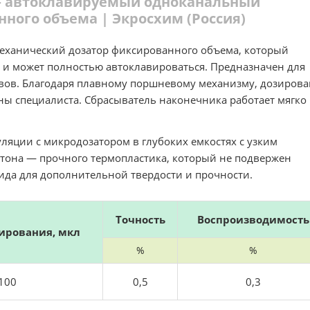
 — автоклавируемый одноканальный
ного объема | Экросхим (Россия)
еханический дозатор фиксированного объема, который
и может полностью автоклавироваться. Предназначен для
вов. Благодаря плавному поршневому механизму, дозиров
ны специалиста. Сбрасыватель наконечника работает мягко
ляции с микродозатором в глубоких емкостях с узким
тона — прочного термопластика, который не подвержен
да для дополнительной твердости и прочности.
Точность
Воспроизводимость
ирования, мкл
%
%
100
0,5
0,3