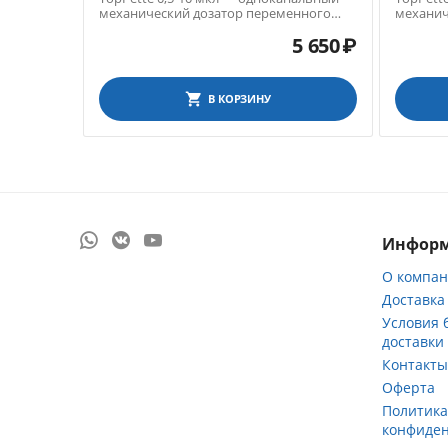
механический дозатор переменного
механич
объема
объема
5 650
₽
В КОРЗИНУ
Инфор
О компа
Доставка
Условия 
доставки
Контакт
Оферта
Политик
конфиде