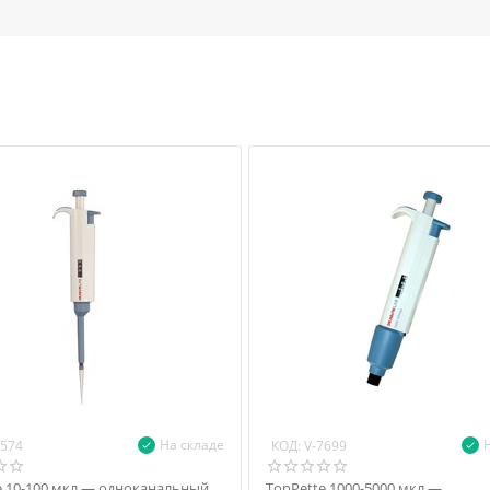
На складе
КОД:
7574
V-7699
e 10-100 мкл — одноканальный
TopPette 1000-5000 мкл —