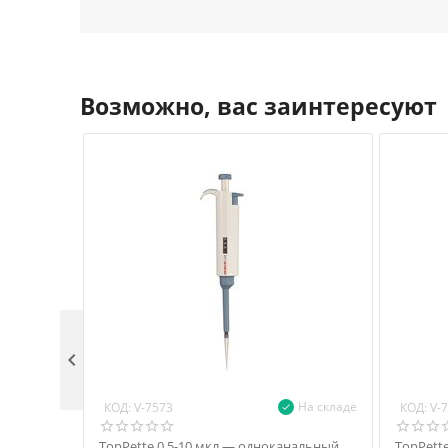
Возможно, вас заинтересуют

На складе
КОД:
КОД:
V-7573
V-
TopPette 0,5-10 мкл — одноканальный
TopPett