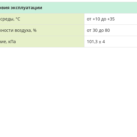
овия эксплуатации
среды, °C
от +10 до +35
ности воздуха, %
от 30 до 80
ие, кПа
101,3 ± 4