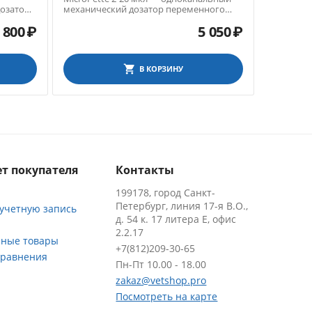
озатор
механический дозатор переменного
механиче
объема
объема
 800
₽
5 050
₽
В КОРЗИНУ
т покупателя
Контакты
199178, город Санкт-
Петербург, линия 17-я В.О.,
 учетную запись
д. 54 к. 17 литера Е, офис
2.2.17
ные товары
+7(812)209-30-65
сравнения
Пн-Пт 10.00 - 18.00
zakaz@vetshop.pro
Посмотреть на карте