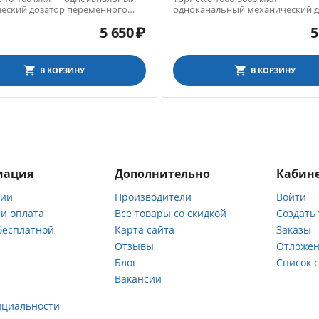
еский дозатор переменного
одноканальный механический д
переменного объема
5 650
₽
5
В КОРЗИНУ
В КОРЗИНУ
мация
Дополнительно
Кабине
нии
Производители
Войти
 и оплата
Все товары со скидкой
Создать
бесплатной
Карта сайта
Заказы
Отзывы
Отложен
ы
Блог
Список 
Вакансии
а
нциальности