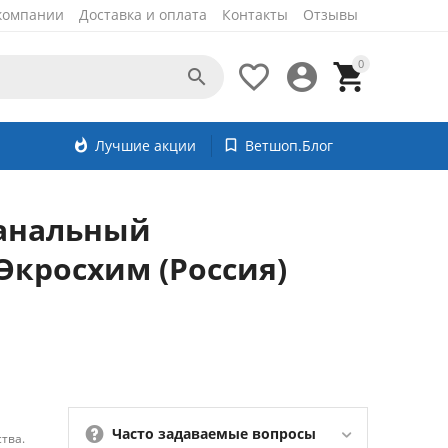
компании
Доставка и оплата
Контакты
Отзывы
0




whatshot
Лучшие акции
bookmark_border
Ветшоп.Блог
канальный
Экросхим (Россия)
Часто задаваемые вопросы
тва.