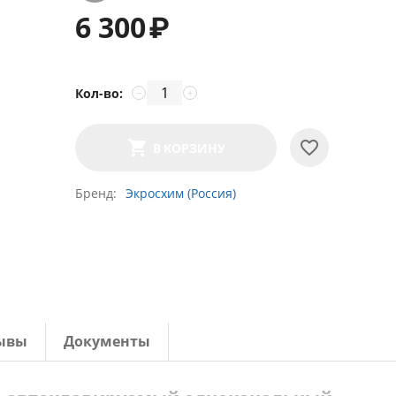
6 300
₽
Кол-во:
−
+
В КОРЗИНУ
Бренд
Экросхим (Россия)
ывы
Документы