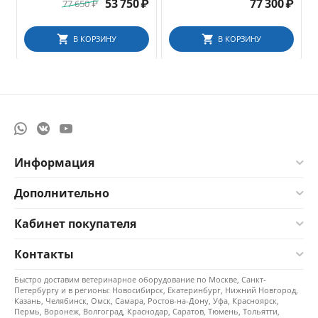
типа Maryland, 370 мм
53 750
₽
77 300
₽
77 650
₽
В КОРЗИНУ
В КОРЗИНУ
Информация
Дополнительно
Кабинет покупателя
Контакты
Быстро доставим ветеринарное оборудование по Москве, Санкт-
Петербургу и в регионы: Новосибирск, Екатеринбург, Нижний Новгород,
Казань, Челябинск, Омск, Самара, Ростов-на-Дону, Уфа, Красноярск,
Пермь, Воронеж, Волгоград, Краснодар, Саратов, Тюмень, Тольятти,