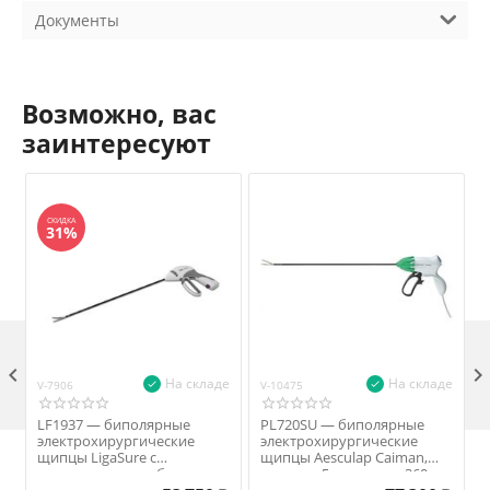
Документы
Возможно, вас
заинтересуют
СКИДКА
31%

На складе
На складе
V-7906
V-10475
V
LF1937 — биполярные
PL720SU — биполярные
электрохирургические
электрохирургические
щипцы LigaSure с
щипцы Aesculap Caiman,
нанопокрытием, бранши
диаметр 5 мм, длина 360 мм