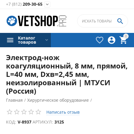
+7 (812)
209-30-65


0
Каталог



товаров
Электрод-нож
коагуляционный, 8 мм, прямой,
L=40 мм, Dхв=2,45 мм,
неизолированный | МТУСИ
(Россия)
Главная
/
Хирургическое оборудование
/
Электрокоагуляторы
/
Написать отзыв
Аксессуары для электрокоагуляторов
/
КОД:
V-8937
АРТИКУЛ:
3125