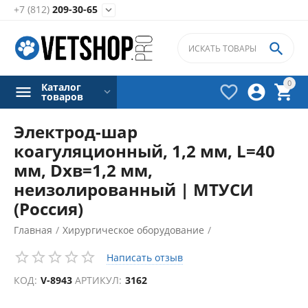
+7 (812)
209-30-65


0
Каталог



товаров
Электрод-шар
коагуляционный, 1,2 мм, L=40
мм, Dхв=1,2 мм,
неизолированный | МТУСИ
(Россия)
Главная
/
Хирургическое оборудование
/
Электрокоагуляторы
/
Написать отзыв
Аксессуары для электрокоагуляторов
/
КОД:
V-8943
АРТИКУЛ:
3162