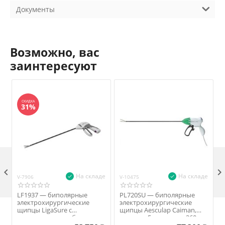
Документы
Возможно, вас
заинтересуют
СКИДКА
31%

На складе
На складе
V-7906
V-10475
V
LF1937 — биполярные
PL720SU — биполярные
электрохирургические
электрохирургические
щипцы LigaSure с
щипцы Aesculap Caiman,
нанопокрытием, бранши
диаметр 5 мм, длина 360 мм