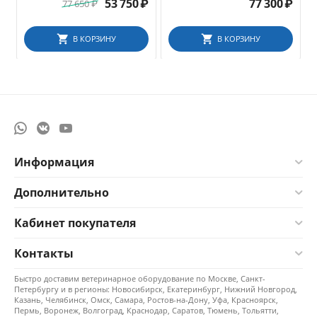
типа Maryland, 370 мм
53 750
₽
77 300
₽
77 650
₽
В КОРЗИНУ
В КОРЗИНУ
Информация
Дополнительно
Кабинет покупателя
Контакты
Быстро доставим ветеринарное оборудование по Москве, Санкт-
Петербургу и в регионы: Новосибирск, Екатеринбург, Нижний Новгород,
Казань, Челябинск, Омск, Самара, Ростов-на-Дону, Уфа, Красноярск,
Пермь, Воронеж, Волгоград, Краснодар, Саратов, Тюмень, Тольятти,