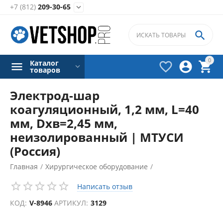
+7 (812)
209-30-65


0
Каталог



товаров
Электрод-шар
коагуляционный, 1,2 мм, L=40
мм, Dхв=2,45 мм,
неизолированный | МТУСИ
(Россия)
Главная
/
Хирургическое оборудование
/
Электрокоагуляторы
/
Написать отзыв
Аксессуары для электрокоагуляторов
/
КОД:
V-8946
АРТИКУЛ:
3129