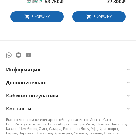
типа Maryland, 370 мм
53 750
₽
77 300
₽
77 650
₽
В КОРЗИНУ
В КОРЗИНУ
Информация
Дополнительно
Кабинет покупателя
Контакты
Быстро доставим ветеринарное оборудование по Москве, Санкт-
Петербургу и в регионы: Новосибирск, Екатеринбург, Нижний Новгород,
Казань, Челябинск, Омск, Самара, Ростов-на-Дону, Уфа, Красноярск,
Пермь, Воронеж, Волгоград, Краснодар, Саратов, Тюмень, Тольятти,