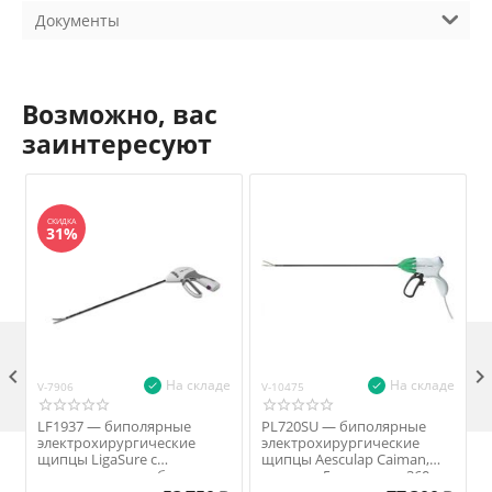
Документы
Возможно, вас
заинтересуют
СКИДКА
31%

На складе
На складе
V-7906
V-10475
V
LF1937 — биполярные
PL720SU — биполярные
электрохирургические
электрохирургические
щипцы LigaSure с
щипцы Aesculap Caiman,
нанопокрытием, бранши
диаметр 5 мм, длина 360 мм