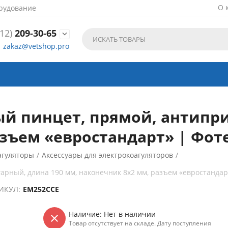
О 
рудование
12)
209-30-65

zakaz@vetshop.pro
й пинцет, прямой, антипри
зъем «евростандарт» | Фоте
агуляторы
/
Аксессуары для электрокоагуляторов
/
рный, длина 190 мм, наконечник 8х2 мм, разъем «евростандар
ИКУЛ:
ЕМ252ССЕ
Наличие:
Нет в наличии
Товар отсутствует на складе. Дату поступления