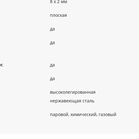
8 х 2 мм
плоская
да
да
и:
да
да
высоколегированная
нержавеющая сталь
паровой, химический, газовый