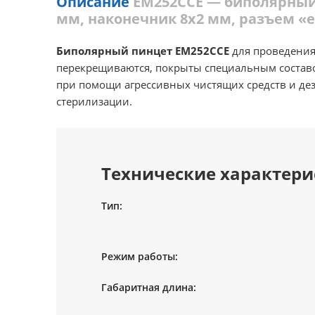
Описание
ЕМ252ССЕ — биполярный
мм, наконечник 8х2 мм, разъем «е
Биполярный пинцет ЕМ252ССЕ
для проведения
перекрещиваются, покрыты специальным составо
при помощи агрессивных чистящих средств и дез
стерилизации.
Технические характери
Тип:
Режим работы:
Габаритная длина: