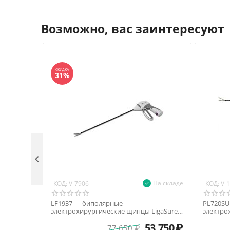
Возможно, вас заинтересуют
СКИДКА
31%

На складе
КОД:
КОД:
V-7906
V-
LF1937 — биполярные
PL720SU
электрохирургические щипцы LigaSure с
электро
нанопокрытием, бранши типа Maryland,
Caiman,
53 750
₽
370 мм
77 650
₽