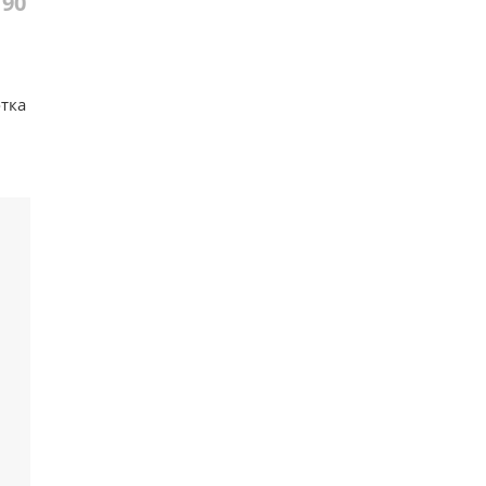
190
тка