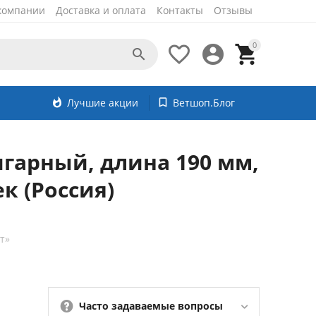
компании
Доставка и оплата
Контакты
Отзывы
0




whatshot
Лучшие акции
bookmark_border
Ветшоп.Блог
гарный, длина 190 мм,
к (Россия)
т»
Часто задаваемые вопросы