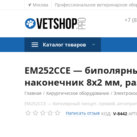
Москва
Профессиональное ветеринарное обо
+7 (8
Каталог товаров
ЕМ252ССЕ — биполярны
наконечник 8х2 мм, ра
Главная
/
Хирургическое оборудование
/
Электроко
ЕМ252ССЕ — биполярный пинцет, прямой, антиприга
Написать отзыв
КОД:
V-8442
АРТ