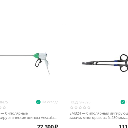
На складе
КОД:
10475
V-7895
 — биполярные
ЕМ324 — биполярный лигирую
хирургические щипцы Aesculap
зажим, многоразовый, 230 мм,
 диаметр 5 мм, длина 360 мм
пластиковые защелки, керамич
77 300
₽
111
ограничители