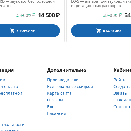
 RD — звуковой беспроводной
EQ-S — аппарат для звуковой ак
иватор
ирригационных растворов
14 500
₽
34
18 000
₽
37 050
₽
В КОРЗИНУ
В КОРЗИНУ
мация
Дополнительно
Кабине
нии
Производители
Войти
 и оплата
Все товары со скидкой
Создать
бесплатной
Карта сайта
Заказы
Отзывы
Отложен
ы
Блог
Список 
Вакансии
а
нциальности