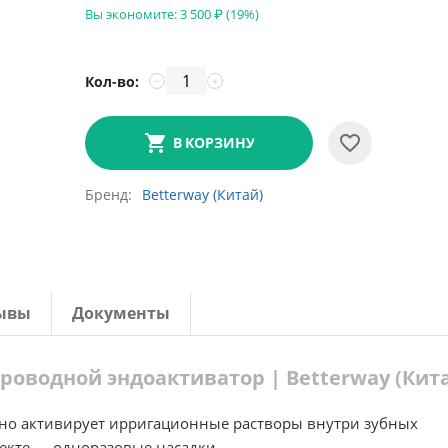
Вы экономите:
3 500
₽
(
19
%)
Кол-во:
−
+
В КОРЗИНУ
Бренд
Betterway (Китай)
ывы
Документы
проводной эндоактиватор | Betterway (Кит
но активирует ирригационные растворы внутри зубных
лекте — одноразовые насадки.