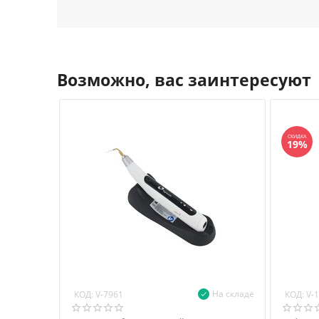
Возможно, вас заинтересуют
СКИДКА
19%
На складе
КОД:
КОД:
V-7961
V-