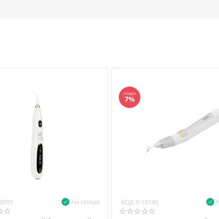
СКИДКА
7%
На складе
КОД:
10091
V-10140