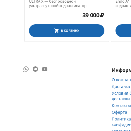
ULTRA X — беспроводной
Endo A1
ультразвуковой эндоактиватор
эндоакт
39 000
₽
В КОРЗИНУ
Инфор
О компа
Доставка
Условия 
доставки
Контакт
Оферта
Политик
конфиде