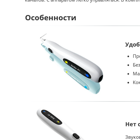
Особенности
Удоб
Пр
Бе
Ма
Ко
Нет 
Звуко