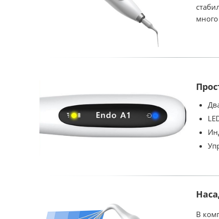
стаби
много
Прос
Дв
LE
Ин
Уп
Наса
В ком