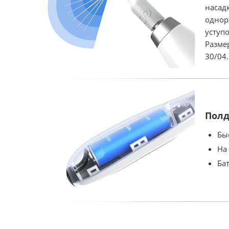
насад
однор
уступ
Разме
30/04.
Полд
Бы
На
Ба