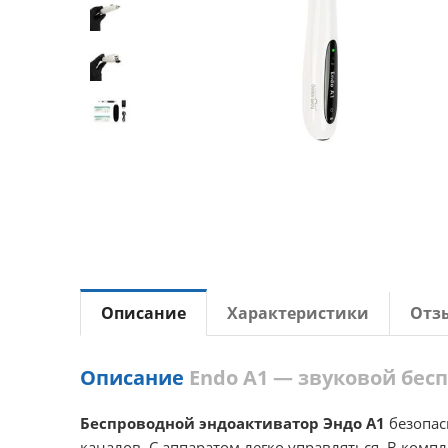
Описание
Характеристики
Отз
Описание
Endo A1 — звуковой бес
Беспроводной эндоактиватор Эндо А1
безопас
каналов. С аппаратом легко управляться. В комп