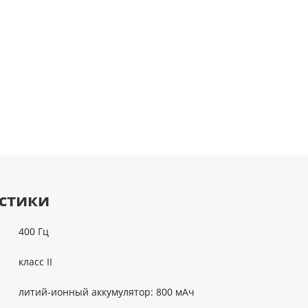
стики
400 Гц
класс II
литий-ионный аккумулятор: 800 мАч