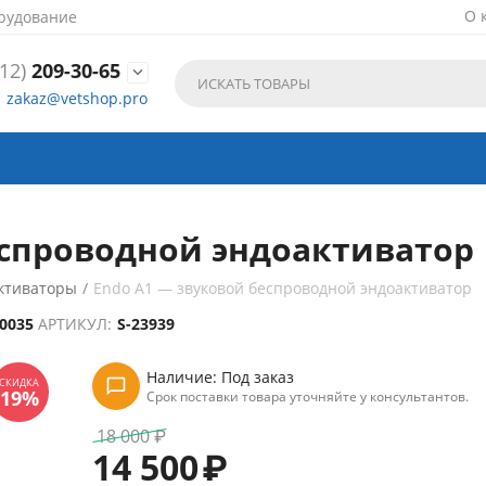
О 
рудование
12)
209-30-65

zakaz@vetshop.pro
спроводной эндоактиватор |
ктиваторы
/
Endo A1 — звуковой беспроводной эндоактиватор
10035
АРТИКУЛ:
S-23939
Наличие:
Под заказ
Срок поставки товара уточняйте у консультантов.
18 000
₽
14 500
₽