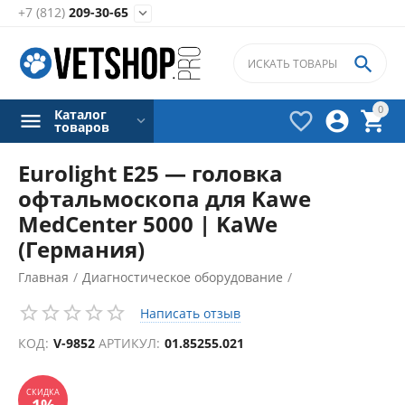
+7 (812)
209-30-65


0
Каталог



товаров
Eurolight E25 — головка
офтальмоскопа для Kawe
MedCenter 5000 | KaWe
(Германия)
Главная
/
Диагностическое оборудование
/
Диагностические наборы
/
Написать отзыв
СКИДКА
1%
Аксессуары для диагностических наборов
/
КОД:
V-9852
АРТИКУЛ:
01.85255.021