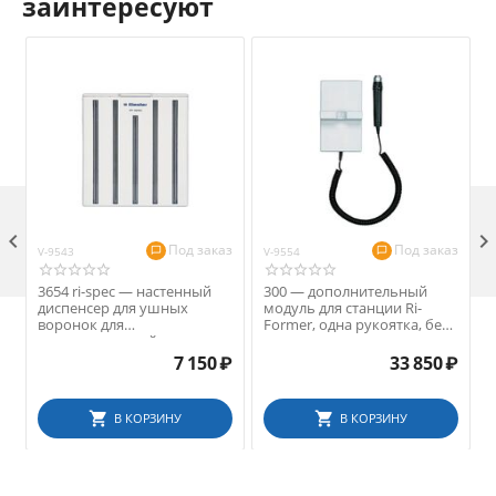
заинтересуют

Под заказ
Под заказ
V-9543
V-9554
V
3654 ri-spec — настенный
300 — дополнительный
диспенсер для ушных
модуль для станции Ri-
воронок для
Former, одна рукоятка, без
s
диагностической станции
головки инструмента
Ri-former, 5 отсеков разных
7 150
₽
33 850
₽
размеров
В КОРЗИНУ
В КОРЗИНУ