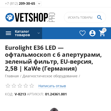
+7 (812)
209-30-65


0
Каталог



товаров
Eurolight E36 LED —
офтальмоскоп с 6 апертурами,
зеленый фильтр, EU-версия,
2,5В | KaWe (Германия)
Главная
/
Диагностическое оборудование
/
Офтальмоскопы
/
Написать отзыв
КОД:
V-8213
АРТИКУЛ:
01.24361.001