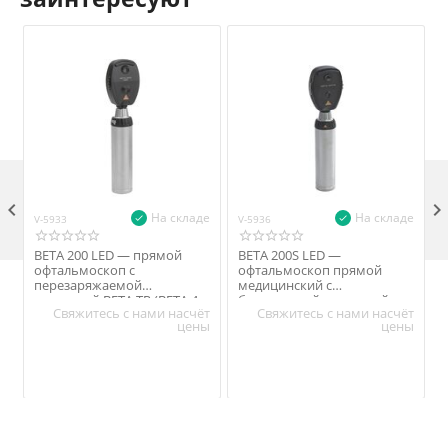

На складе
На складе
V-5933
V-5936
V
BETA 200 LED — прямой
BETA 200S LED —
офтальмоскоп с
офтальмоскоп прямой
перезаряжаемой
медицинский с
рукояткой BETA ТR (BETA 4
батареечной рукояткой
Свяжитесь с нами насчёт
Свяжитесь с нами насчёт
USB)
BETA
цены
цены