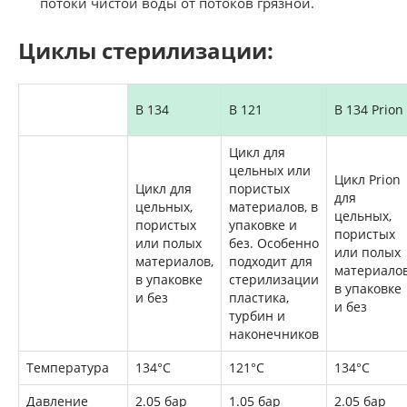
потоки чистой воды от потоков грязной.
Циклы стерилизации:
B 134
B 121
B 134 Prion
Цикл для
цельных или
Цикл Prion
Цикл для
пористых
для
цельных,
материалов, в
цельных,
пористых
упаковке и
пористых
или полых
без. Особенно
или полых
материалов,
подходит для
материалов
в упаковке
стерилизации
в упаковке
и без
пластика,
и без
турбин и
наконечников
Температура
134°C
121°C
134°C
Давление
2.05 бар
1.05 бар
2.05 бар