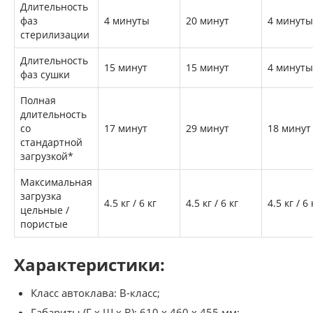
Длительность
фаз
4 минуты
20 минут
4 минуты
стерилизации
Длительность
15 минут
15 минут
4 минуты
фаз сушки
Полная
длительность
со
17 минут
29 минут
18 минут
стандартной
загрузкой*
Максимальная
загрузка
4.5 кг / 6 кг
4.5 кг / 6 кг
4.5 кг / 6 
цельные /
пористые
Характеристики:
Класс автоклава: B-класс;
Габариты (Г х Ш х В): 610 х 460 х 455 мм;