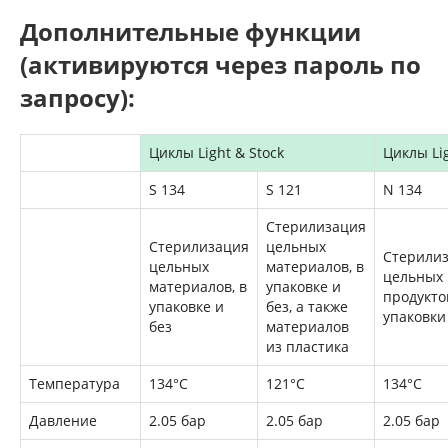
Дополнительные функции
(активируются через пароль по
запросу):
Циклы Light & Stock
Циклы Li
S 134
S 121
N 134
Стерилизация
Стерилизация
цельных
Стерили
цельных
материалов, в
цельных
материалов, в
упаковке и
продукто
упаковке и
без, а также
упаковки
без
материалов
из пластика
Температура
134°C
121°C
134°C
Давление
2.05 бар
2.05 бар
2.05 бар