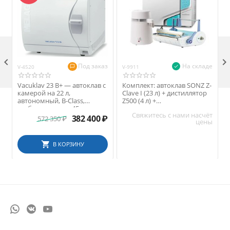

Под заказ
На складе
V-4520
V-9911
V
Vacuklav 23 B+ — автоклав с
Комплект: автоклав SONZ Z-
камерой на 22 л,
Clave I (23 л) + дистиллятор
автономный, B-Class,
Z500 (4 л) +
глубина камеры 45 см
запечатывающее
Свяжитесь с нами насчёт
устройство SEAL F300A
382 400
₽
572 350
₽
цены
В КОРЗИНУ