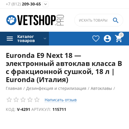
+7 (812)
209-30-65


0
Каталог



товаров
Euronda E9 Next 18 —
электронный автоклав класса B
с фракционной сушкой, 18 л |
Euronda (Италия)
Главная
/
Дезинфекция и стерилизация
/
Автоклавы
/
Написать отзыв
КОД:
V-4291
АРТИКУЛ:
115711