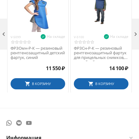

На складе
На складе
V-5099
V-5100
V
ФРЗОмн-Р-К — резиновый
ФРЗСн-Р-К — резиновый
рентгенозащитный детский
рентгенозащитный фартук
фартук, синий
для прицельных снимков,
со стойкой, для пациента,
синий
11 550
₽
14 100
₽
В КОРЗИНУ
В КОРЗИНУ
Информация