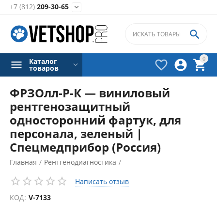
+7 (812)
209-30-65


0
Каталог



товаров
ФРЗОлл-Р-К — виниловый
рентгенозащитный
односторонний фартук, для
персонала, зеленый |
Спецмедприбор (Россия)
Главная
/
Рентгенодиагностика
/
Рентгенозащитная одежда
/
Написать отзыв
КОД:
V-7133