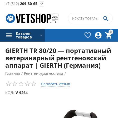
+7 (812)
209-30-65


0
Каталог



товаров
GIERTH TR 80/20 — портативный
ветеринарный рентгеновский
аппарат | GIERTH (Германия)
Главная
/
Рентгенодиагностика
/
Ветеринарные рентгены
/
Написать отзыв
Портативные и переносные рентгены
/
КОД:
V-9264