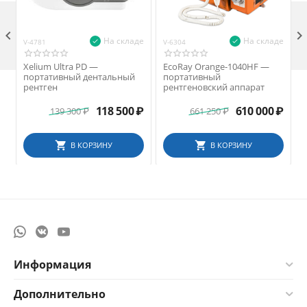

На складе
На складе
V-4781
V-6304
V
Xelium Ultra PD —
EcoRay Orange-1040HF —
портативный дентальный
портативный
рентген
рентгеновский аппарат
118 500
₽
610 000
₽
139 300
₽
661 250
₽
В КОРЗИНУ
В КОРЗИНУ
Информация
Дополнительно