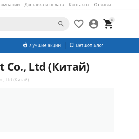
компании
Доставка и оплата
Контакты
Отзывы
0




whatshot
Лучшие акции
bookmark_border
Ветшоп.Блог
 Co., Ltd (Китай)
., Ltd (Китай)