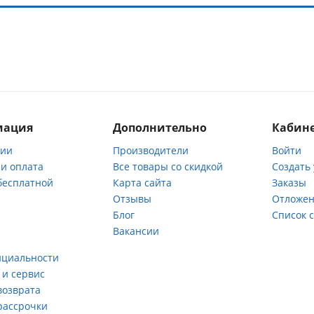
мация
Дополнительно
Кабине
нии
Производители
Войти
 и оплата
Все товары со скидкой
Создать
бесплатной
Карта сайта
Заказы
Отзывы
Отложен
ы
Блог
Список 
Вакансии
а
нциальности
 и сервис
возврата
рассрочки