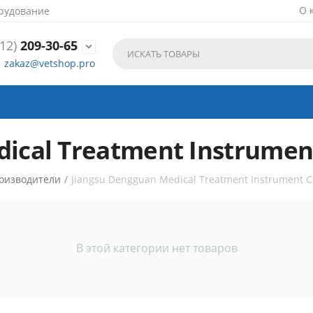
О 
рудование
12)
209-30-65

zakaz@vetshop.pro
ical Treatment Instrument
оизводители
/
Jiangsu Dengguan Medical Treatment Instrument Co
В этой категории нет товаров