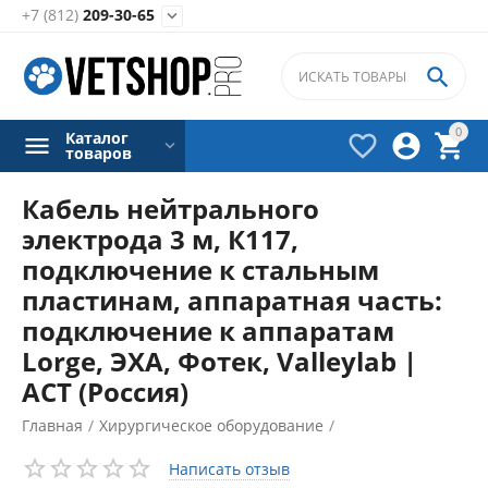
+7 (812)
209-30-65


0
Каталог



товаров
Кабель нейтрального
электрода 3 м, К117,
подключение к стальным
пластинам, аппаратная часть:
подключение к аппаратам
Lorge, ЭХА, Фотек, Valleylab |
АСТ (Россия)
Главная
/
Хирургическое оборудование
/
Электрокоагуляторы
/
Написать отзыв