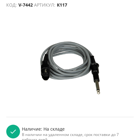
Аксессуары для электрокоагуляторов
/
КОД:
V-7442
АРТИКУЛ:
К117
Наличие:
На складе
В наличии на удаленном складе, срок поставки до 7
рабочих дней.