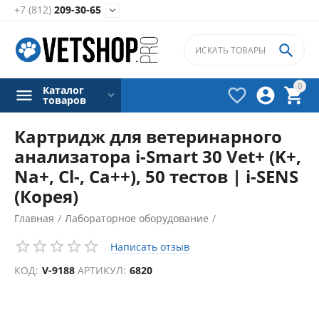
+7 (812)
209-30-65


0
Каталог



товаров
Картридж для ветеринарного
анализатора i-Smart 30 Vet+ (K+,
Na+, Cl-, Ca++), 50 тестов | i-SENS
(Корея)
Главная
/
Лабораторное оборудование
/
Анализаторы электролитов
/
Написать отзыв
Аксессуары для анализаторов электролитов
/
КОД:
V-9188
АРТИКУЛ:
6820