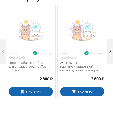

На складе
На складе
V-9306
V-9307
V
Протромбин-калибратор
АЧТВ ДДС с
для анализатора КоаТест-4,
идентификационной
3х1 мл
картой для анализатора
КоаТест-4, 40 мл
2 800
₽
3 600
₽
В КОРЗИНУ
В КОРЗИНУ