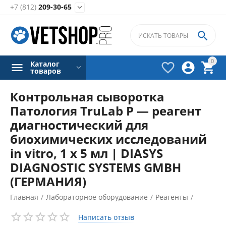
+7 (812)
209-30-65


0
Каталог



товаров
Контрольная сыворотка
Патология TruLab P — реагент
диагностический для
биохимических исследований
in vitro, 1 х 5 мл | DIASYS
DIAGNOSTIC SYSTEMS GMBH
(ГЕРМАНИЯ)
Главная
/
Лабораторное оборудование
/
Реагенты
/
Биохимические реагенты
/
Написать отзыв