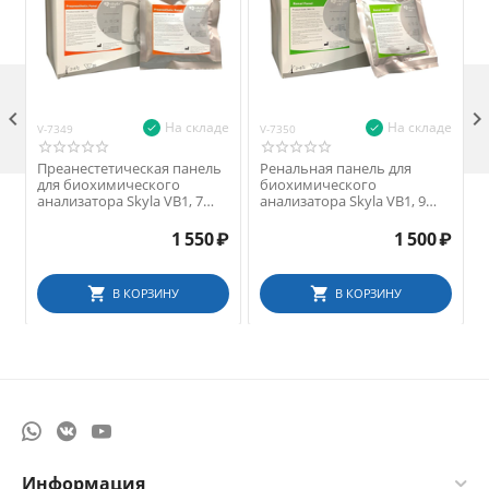

На складе
На складе
V-7349
V-7350
V
Преанестетическая панель
Ренальная панель для
для биохимического
биохимического
анализатора Skyla VB1, 7
анализатора Skyla VB1, 9
параметров
параметров
1 550
₽
1 500
₽
В КОРЗИНУ
В КОРЗИНУ
Информация