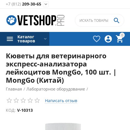
+7 (812)
209-30-65


0
Каталог



товаров
Кюветы для ветеринарного
экспресс-анализатора
лейкоцитов MongGo, 100 шт. |
MongGo (Китай)
Главная
/
Лабораторное оборудование
/
Гематологические анализаторы
/
Написать отзыв
Аксессуары для гематологических анализаторов
/
КОД:
V-10313