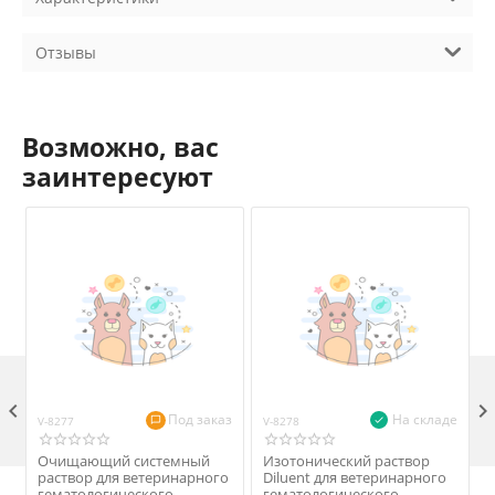
Отзывы
Возможно, вас
заинтересуют

Под заказ
На складе
V-8277
V-8278
V
Очищающий системный
Изотонический раствор
раствор для ветеринарного
Diluent для ветеринарного
гематологического
гематологического