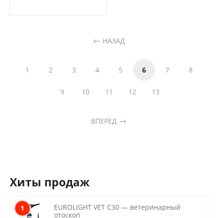
НАЗАД
1
2
3
4
5
6
7
8
9
10
11
12
13
ВПЕРЕД
Хиты продаж
EUROLIGHT VET C30 — ветеринарный
1
отоскоп