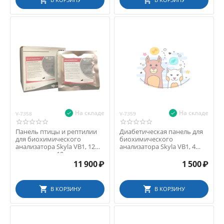
БыстроТест (Россия)
Диакон ДС (Россия)
Универсальные реагенты (Россия)
Экросхим (Россия)
На складе
На складе
V-7358
V-7359
Панель птицы и рептилии
Диабетическая панель для
для биохимического
биохимического
анализатора Skyla VB1, 12
анализатора Skyla VB1, 4
параметров, 10 шт.
параметра
11 900
₽
1 500
₽
В КОРЗИНУ
В КОРЗИНУ