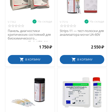
На складе
На складе
V-7362
V-7516
Панель диагностики
Strips-11 — тест-полоски для
критических состояний для
анализатора мочи UA-60V
биохимического
анализатора Skyla VB1, 14
п...
1 750
₽
2 550
₽
В КОРЗИНУ
В КОРЗИНУ