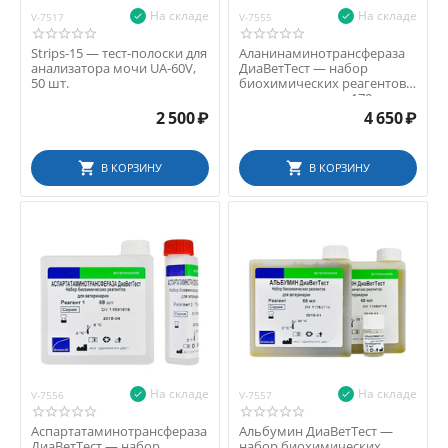
На складе
На складе
V-7517
V-7555
Strips-15 — тест-полоски для
Аланинаминотрансфераза
анализатора мочи UA-60V,
ДиаВетТест — набор
50 шт.
биохимических реагентов
для ветеринарии, 170 мл
2 500
₽
4 650
₽
В КОРЗИНУ
В КОРЗИНУ
На складе
На складе
V-7556
V-7557
Аспартатаминотрансфераза
Альбумин ДиаВетТест —
ДиаВетТест — набор
набор биохимических