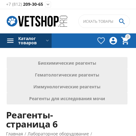
+7 (812)
209-30-65


0
Каталог



товаров
Биохимические реагенты
Фильтры товаров
Гематологические реагенты
Цена
Иммунологические реагенты
₽
–
₽
Реагенты для исследования мочи
Реагенты-
750
₽
50000
₽
страница 6
Производители
Главная
/
Лабораторное оборудование
/