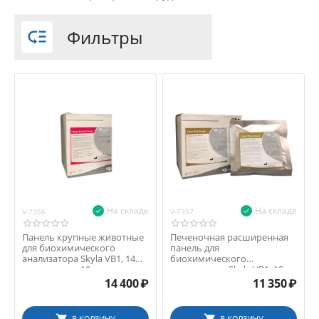
Фильтры

B&E BIO-TECHNOLOGY CO., LTD. (Китай)
Boule Medical (Швеция)
BSBE (Китай)
DIASYS DIAGNOSTIC SYSTEMS GMBH (ГЕРМАНИЯ)
Dirui (Китай)
Dymind (Китай)
Genrui Biotech (Китай)
HANGZHOU ALLTEST BIOTECH (Китай)
Mindray (Китай)
MNCHIP (Китай)
На складе
На складе
V-7356
V-7357
Randox (Великобритания)
Панель крупные животные
ПОКАЗАТЬ ВСЕ
(20)
Печеночная расширенная

Seamaty (Китай)
для биохимического
панель для
анализатора Skyla VB1, 14
биохимического
Skyla (Тайвань)
параметров, 10 шт.
анализатора Skyla VB1, 10
URIT (Китай)
параметров
14 400
₽
11 350
₽
Vechek (Россия)
VEDA LAB (Франция)
В КОРЗИНУ
В КОРЗИНУ