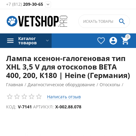
+7 (812)
209-30-65


0
Каталог



товаров
Лампа ксенон-галогеновая тип
XHL 3,5 V для отоскопов ВЕТА
400, 200, К180 | Heine (Германия)
Главная
/
Диагностическое оборудование
/
Отоскопы
/
Аксессуары для отоскопов
/
Написать отзыв
КОД:
V-7141
АРТИКУЛ:
Х-002.88.078