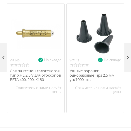

На складе
На складе
V-7140
V-7143
V
Лампа ксенон-галогеновая
Ушные воронки
тип XHL 2,5 V для отоскопов
одноразовые Tips 2,5 мм,
ВЕТА 400, 200, К180
уп/1000 шт.
Свяжитесь с нами насчёт
Свяжитесь с нами насчёт
цены
цены