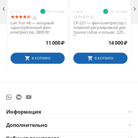

На складе
На складе
V-7773
V-8635
V
(2)
Lan Tun A8 — мощный
СР-221 — фен-компрессор с
однотурбинный фен-
плавной регулировкой для
компрессор, 2800 Вт
сушки собак и кошек, 2200
Вт
11 000
₽
14 000
₽
В КОРЗИНУ
В КОРЗИНУ
Информация
Дополнительно