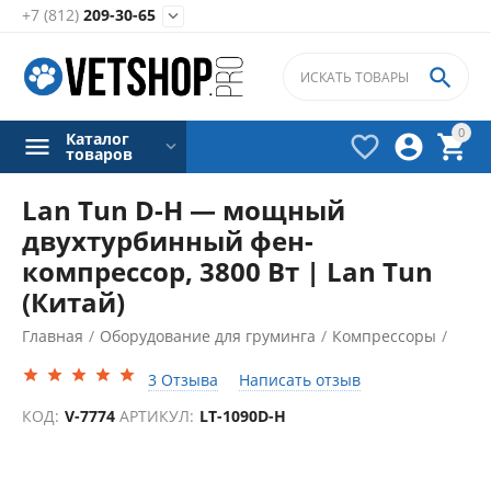
+7 (812)
209-30-65


0
Каталог



товаров
Lan Tun D-H — мощный
двухтурбинный фен-
компрессор, 3800 Вт | Lan Tun
(Китай)
Главная
/
Оборудование для груминга
/
Компрессоры
/
3 Отзыва
Написать отзыв
КОД:
V-7774
АРТИКУЛ:
LT-1090D-H